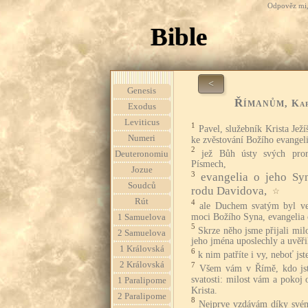
Odpověz mi, 
Bible
<
Genesis
Římanům
, Ka
Exodus
Leviticus
1
Pavel, služebník Krista Jež
Numeri
ke zvěstování Božího evangeli
2
jež Bůh ústy svých pror
Deuteronomiu
Písmech,
Jozue
3
evangelia o jeho Sy
Soudců
rodu Davidova,
☆
Rút
4
ale Duchem svatým byl ve
moci Božího Syna, evangelia o
1 Samuelova
5
Skrze něho jsme přijali milo
2 Samuelova
jeho jména uposlechly a uvěři
1 Královská
6
k nim patříte i vy, neboť js
2 Královská
7
Všem vám v Římě, kdo jst
svatosti: milost vám a pokoj
1 Paralipome
Krista.
2 Paralipome
8
Nejprve vzdávám díky svém