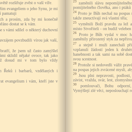
23
větě rozšiřuje zvěst o vaší víře.
zaměnili slávu nepomíjitelné
pomíjitelného člověka, ano i ptáků 
užím evangeliem o jeho Synu, je mi
24
í pamatuji
Proto je Bůh nechal na pospas 
takže zneuctívají svá vlastní těla;
ách a prosím, zda by mi konečně
25
řáno dostat se k vám.
vyměnili Boží pravdu za lež a 
místo Stvořiteli - on budiž velebe
se s vámi sdílel o některý duchovní
26
Proto je Bůh vydal v moc ha
zaměnily přirozený styk za nepřiro
avzájem povzbudili vírou jak vaší,
27
a stejně i muži zanechali př
vzplanuli žádostí jeden k druh
bratří, že jsem už často zamýšlel
hanebnosti a tak sami na sobě dos
ámi sklidil nějaké ovoce, tak jako
svou scestnost.
 až dosud mi v tom bylo vždy
28
Protože si nedovedli vážit pra
na pospas jejich zvrácené mysli, aby
em Řeků i barbarů, vzdělaných i
29
Jsou plni nepravosti, podlosti,
závist, vražda, svár, lest, zlomyslno
at evangelium i vám, kteří jste v
30
pomlouvači, Bohu odporní, 
Vymýšlejí zlé věci, neposlouchají r