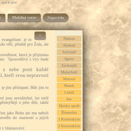
 zpět k sobě.
t
Mobilní verze
Nápověda
>
Nahum
 evangelium: je to
do věří, předně pro Žida, ale
Abakuk
Sofonjáš
avedlnost, která je přijímána
Ageus
sáno: `Spravedlivý z víry bude
Zacharjáš
 z nebe proti každé
Malachiáš
í, kteří svou nepravostí
Matouš
Marek
 je jim přístupné, Bůh jim to
Lukáš
é jsou neviditelné, lze totiž
Jan
 přemýšlejí o jeho díle, takže
Skutky apošt
Římanům
čest jako Bohu ani mu nebyli
zavedlo do marnosti a jejich
1 Korintským
2 Korintským
i v bláznovství: