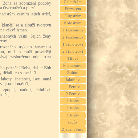
Galatským
ho Boha za zobrazení podoby
a čtvernožců a plazů.
Efezským
nečistým vášním jejich srdcí,
Filipským
Koloským
klanějí se a slouží tvorstvu
n na věky! Amen.
1 Tesalonick
nebných vášní. Jejich ženy
2 Tesalonick
zený
1 Timoteovi
irozeného styku s ženami a
2 Timoteovi
ému, muži s muži provádějí
távají zaslouženou odplatu za
Titovi
Filemonovi
vého poznání Boha, dal je Bůh
 dělali, co se nesluší.
Židům
 lakoty, špatnosti, jsou samá
Jakubův
st, jsou donašeči,
1 Petrův
zpupní, nadutí, chlubiví.
2 Petrův
odiče,
1 Janův
2 Janův
3 Janův
Judův
Zjevení Jano