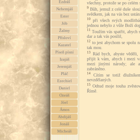
Ezdráš
všechny, protože se po celém s
9
Bůh, jemuž z celé duše slo
Nehemjáš
svědkem, jak na vás bez ustán
Ester
10
při všech svých modlitb
Jób
jednou nebylo z vůle Boží dop
11
Žalmy
Toužím vás spatřit, abych 
dar a tak vás posílil,
Přísloví
12
to jest abychom se spolu n
Kazatel
tak mou.
Píseň písní
13
Rád bych, abyste věděli, 
přijít k vám, abych i mezi v
Izajáš
mezi jinými národy; ale
Jeremjáš
zabráněno.
14
Pláč
Cítím se totiž dlužník
nevzdělaných.
Ezechiel
15
Odtud moje touha zvěstov
Daniel
Římě.
Ozeáš
Jóel
Ámos
Abdijáš
Jonáš
Micheáš