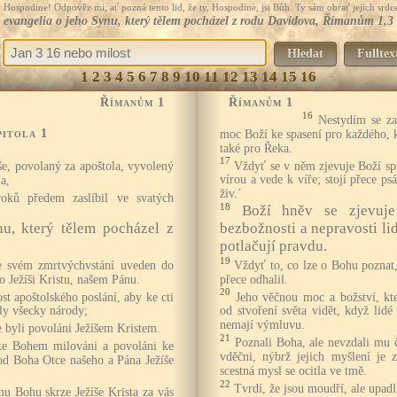
Hospodine! Odpověz mi, ať pozná tento lid, že ty, Hospodine, jsi Bůh. Ty sám obrať jejich srdce
evangelia o jeho Synu, který tělem pocházel z rodu Davidova, Římanům 1,3
Hledat
Fulltex
1
2
3
4
5
6
7
8
9
10
11
12
13
14
15
16
Římanům 1
Římanům 1
16
Nestydím se za
pitola 1
moc Boží ke spasení pro každého, k
také pro Řeka.
17
Vždyť se v něm zjevuje Boží spr
íše, povolaný za apoštola, vyvolený
vírou a vede k víře; stojí přece p
a,
živ.´
oků předem zaslíbil ve svatých
18
Boží hněv se zjevuje
nu, který tělem pocházel z
bezbožnosti a nepravosti lid
potlačují pravdu.
19
 svém zmrtvýchvstání uveden do
Vždyť to, co lze o Bohu poznat,
 Ježíši Kristu, našem Pánu.
přece odhalil.
20
st apoštolského poslání, aby ke cti
Jeho věčnou moc a božství, kter
ly všecky národy;
od stvoření světa vidět, když lidé
nemají výmluvu.
te byli povoláni Ježíšem Kristem.
21
Poznali Boha, ale nevzdali mu 
e Bohem milováni a povoláni ke
vděčni, nýbrž jejich myšlení je 
 od Boha Otce našeho a Pána Ježíše
scestná mysl se ocitla ve tmě.
22
Tvrdí, že jsou moudří, ale upadl
u Bohu skrze Ježíše Krista za vás