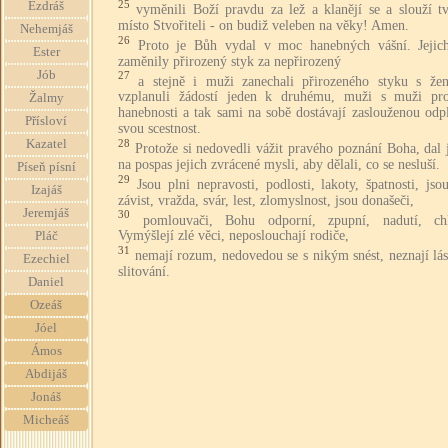
25
Ezdráš
vyměnili Boží pravdu za lež a klanějí se a slouží t
místo Stvořiteli - on budiž veleben na věky! Amen.
Nehemjáš
26
Proto je Bůh vydal v moc hanebných vášní. Jejic
Ester
zaměnily přirozený styk za nepřirozený
Jób
27
a stejně i muži zanechali přirozeného styku s že
vzplanuli žádostí jeden k druhému, muži s muži pro
Žalmy
hanebnosti a tak sami na sobě dostávají zaslouženou odp
Přísloví
svou scestnost.
Kazatel
28
Protože si nedovedli vážit pravého poznání Boha, dal
na pospas jejich zvrácené mysli, aby dělali, co se nesluší.
Píseň písní
29
Jsou plni nepravosti, podlosti, lakoty, špatnosti, js
Izajáš
závist, vražda, svár, lest, zlomyslnost, jsou donašeči,
Jeremjáš
30
pomlouvači, Bohu odporní, zpupní, nadutí, chl
Vymýšlejí zlé věci, neposlouchají rodiče,
Pláč
31
nemají rozum, nedovedou se s nikým snést, neznají lá
Ezechiel
slitování.
Daniel
Ozeáš
Jóel
Ámos
Abdijáš
Jonáš
Micheáš