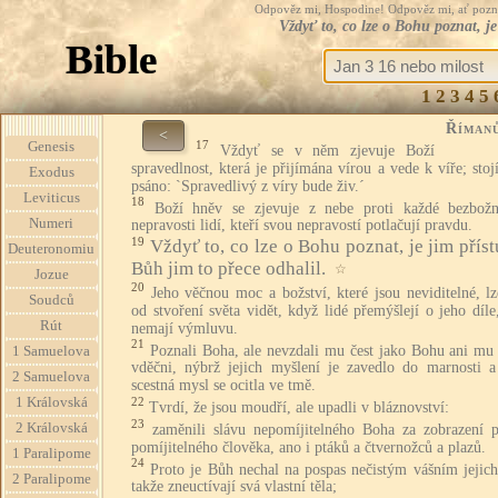
Odpověz mi, Hospodine! Odpověz mi, ať pozná te
Vždyť to, co lze o Bohu poznat, j
Bible
1
2
3
4
5
Říman
<
17
Genesis
Vždyť se v něm zjevuje Boží
spravedlnost, která je přijímána vírou a vede k víře; stoj
Exodus
psáno: `Spravedlivý z víry bude živ.´
Leviticus
18
Boží hněv se zjevuje z nebe proti každé bezbožn
Numeri
nepravosti lidí, kteří svou nepravostí potlačují pravdu.
19
Vždyť to, co lze o Bohu poznat, je jim přís
Deuteronomiu
Bůh jim to přece odhalil.
☆
Jozue
20
Jeho věčnou moc a božství, které jsou neviditelné, lz
Soudců
od stvoření světa vidět, když lidé přemýšlejí o jeho díle
Rút
nemají výmluvu.
21
Poznali Boha, ale nevzdali mu čest jako Bohu ani mu 
1 Samuelova
vděčni, nýbrž jejich myšlení je zavedlo do marnosti a 
2 Samuelova
scestná mysl se ocitla ve tmě.
1 Královská
22
Tvrdí, že jsou moudří, ale upadli v bláznovství:
23
2 Královská
zaměnili slávu nepomíjitelného Boha za zobrazení 
pomíjitelného člověka, ano i ptáků a čtvernožců a plazů.
1 Paralipome
24
Proto je Bůh nechal na pospas nečistým vášním jejich
2 Paralipome
takže zneuctívají svá vlastní těla;