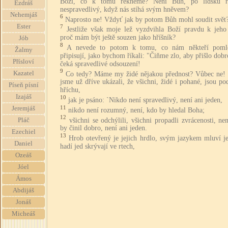
Boží, co k tomu řekneme? Není Bůh, po lidsku ř
Ezdráš
nespravedlivý, když nás stíhá svým hněvem?
Nehemjáš
6
Naprosto ne! Vždyť jak by potom Bůh mohl soudit svět
Ester
7
Jestliže však moje lež vyzdvihla Boží pravdu k jeho 
proč mám být ještě souzen jako hříšník?
Jób
8
A nevede to potom k tomu, co nám někteří poml
Žalmy
připisují, jako bychom říkali: "Čiňme zlo, aby přišlo dob
Přísloví
čeká spravedlivé odsouzení!
9
Kazatel
Co tedy? Máme my židé nějakou přednost? Vůbec ne!
jsme už dříve ukázali, že všichni, židé i pohané, jsou p
Píseň písní
hříchu,
Izajáš
10
jak je psáno: `Nikdo není spravedlivý, není ani jeden,
11
Jeremjáš
nikdo není rozumný, není, kdo by hledal Boha;
12
všichni se odchýlili, všichni propadli zvrácenosti, ne
Pláč
by činil dobro, není ani jeden.
Ezechiel
13
Hrob otevřený je jejich hrdlo, svým jazykem mluví je
Daniel
hadí jed skrývají ve rtech,
Ozeáš
Jóel
Ámos
Abdijáš
Jonáš
Micheáš