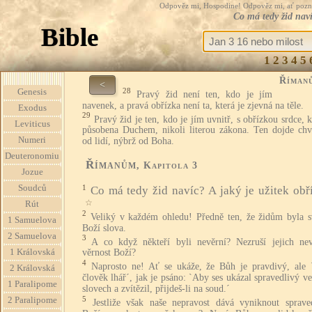
Odpověz mi, Hospodine! Odpověz mi, ať pozná te
Co má tedy žid nav
Bible
1
2
3
4
5
Říman
<
28
Genesis
Pravý žid není ten, kdo je jím
navenek, a pravá obřízka není ta, která je zjevná na těle.
Exodus
29
Pravý žid je ten, kdo je jím uvnitř, s obřízkou srdce, k
Leviticus
působena Duchem, nikoli literou zákona. Ten dojde chv
Numeri
od lidí, nýbrž od Boha.
Deuteronomiu
Římanům
, Kapitola 3
Jozue
Soudců
1
Co má tedy žid navíc? A jaký je užitek obř
☆
Rút
2
Veliký v každém ohledu! Předně ten, že židům byla s
1 Samuelova
Boží slova.
2 Samuelova
3
A co když někteří byli nevěrní? Nezruší jejich nev
1 Královská
věrnost Boží?
4
Naprosto ne! Ať se ukáže, že Bůh je pravdivý, ale 
2 Královská
člověk lhář´, jak je psáno: `Aby ses ukázal spravedlivý v
1 Paralipome
slovech a zvítězil, přijdeš-li na soud.´
5
2 Paralipome
Jestliže však naše nepravost dává vyniknout spraved