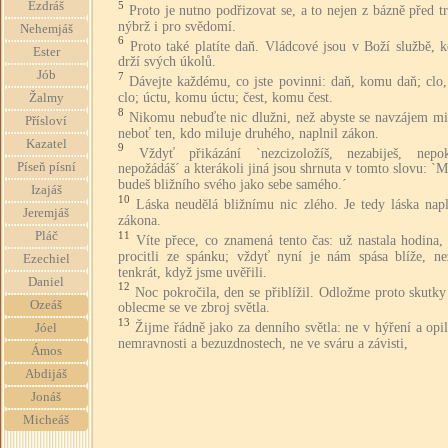
5
Ezdráš
Proto je nutno podřizovat se, a to nejen z bázně před t
nýbrž i pro svědomí.
Nehemjáš
6
Proto také platíte daň. Vládcové jsou v Boží službě, 
Ester
drží svých úkolů.
Jób
7
Dávejte každému, co jste povinni: daň, komu daň; clo
clo; úctu, komu úctu; čest, komu čest.
Žalmy
8
Nikomu nebuďte nic dlužni, než abyste se navzájem mil
Přísloví
neboť ten, kdo miluje druhého, naplnil zákon.
Kazatel
9
Vždyť přikázání `nezcizoložíš, nezabiješ, nepok
Píseň písní
nepožádáš´ a kterákoli jiná jsou shrnuta v tomto slovu: `M
budeš bližního svého jako sebe samého.´
Izajáš
10
Láska neudělá bližnímu nic zlého. Je tedy láska nap
Jeremjáš
zákona.
11
Pláč
Víte přece, co znamená tento čas: už nastala hodina,
procitli ze spánku; vždyť nyní je nám spása blíže, ne
Ezechiel
tenkrát, když jsme uvěřili.
Daniel
12
Noc pokročila, den se přiblížil. Odložme proto skutk
Ozeáš
oblecme se ve zbroj světla.
13
Žijme řádně jako za denního světla: ne v hýření a opil
Jóel
nemravnosti a bezuzdnostech, ne ve sváru a závisti,
Ámos
Abdijáš
Jonáš
Micheáš