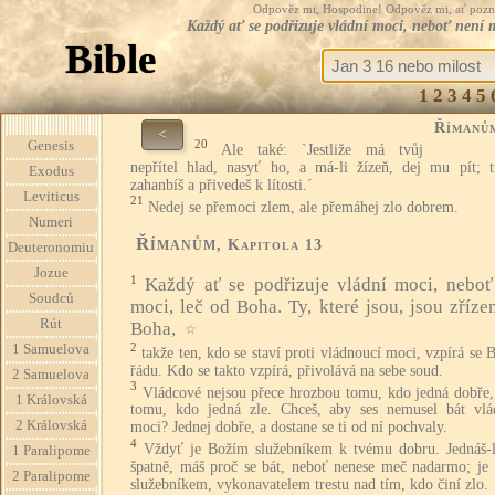
Odpověz mi, Hospodine! Odpověz mi, ať pozná te
Každý ať se podřizuje vládní moci, neboť není 
Bible
1
2
3
4
5
Římanů
<
20
Genesis
Ale také: `Jestliže má tvůj
nepřítel hlad, nasyť ho, a má-li žízeň, dej mu pít; 
Exodus
zahanbíš a přivedeš k lítosti.´
Leviticus
21
Nedej se přemoci zlem, ale přemáhej zlo dobrem.
Numeri
Římanům
, Kapitola 13
Deuteronomiu
Jozue
1
Každý ať se podřizuje vládní moci, neboť
Soudců
moci, leč od Boha. Ty, které jsou, jsou zříze
Rút
Boha,
☆
2
1 Samuelova
takže ten, kdo se staví proti vládnoucí moci, vzpírá se
řádu. Kdo se takto vzpírá, přivolává na sebe soud.
2 Samuelova
3
Vládcové nejsou přece hrozbou tomu, kdo jedná dobře,
1 Královská
tomu, kdo jedná zle. Chceš, aby ses nemusel bát vlá
2 Královská
moci? Jednej dobře, a dostane se ti od ní pochvaly.
4
Vždyť je Božím služebníkem k tvému dobru. Jednáš-l
1 Paralipome
špatně, máš proč se bát, neboť nenese meč nadarmo; je
2 Paralipome
služebníkem, vykonavatelem trestu nad tím, kdo činí zlo.