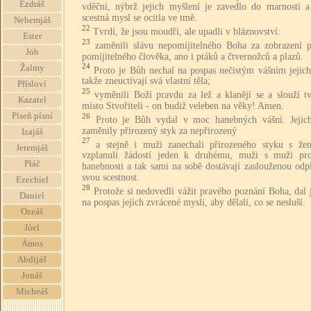
Ezdráš
vděčni, nýbrž jejich myšlení je zavedlo do marnosti a 
scestná mysl se ocitla ve tmě.
Nehemjáš
22
Tvrdí, že jsou moudří, ale upadli v bláznovství:
Ester
23
zaměnili slávu nepomíjitelného Boha za zobrazení 
Jób
pomíjitelného člověka, ano i ptáků a čtvernožců a plazů.
24
Žalmy
Proto je Bůh nechal na pospas nečistým vášním jejich
takže zneuctívají svá vlastní těla;
Přísloví
25
vyměnili Boží pravdu za lež a klanějí se a slouží t
Kazatel
místo Stvořiteli - on budiž veleben na věky! Amen.
Píseň písní
26
Proto je Bůh vydal v moc hanebných vášní. Jejic
zaměnily přirozený styk za nepřirozený
Izajáš
27
a stejně i muži zanechali přirozeného styku s že
Jeremjáš
vzplanuli žádostí jeden k druhému, muži s muži pro
Pláč
hanebnosti a tak sami na sobě dostávají zaslouženou odp
svou scestnost.
Ezechiel
28
Protože si nedovedli vážit pravého poznání Boha, dal
Daniel
na pospas jejich zvrácené mysli, aby dělali, co se nesluší.
Ozeáš
Jóel
Ámos
Abdijáš
Jonáš
Micheáš