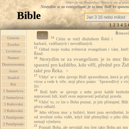
Odpověz mi, Hospodine! Odpověz mi, ať pozná te
Nestydím se za evangelium: je to moc Boží ke spasen
Bible
1
2
3
4
5
Říman
<
14
Genesis
Cítím se totiž dlužníkem Řeků i
barbarů, vzdělaných i nevzdělaných.
Exodus
15
Odtud moje touha zvěstovat evangelium i vám, kteří 
Leviticus
Římě.
Numeri
16
Nestydím se za evangelium: je to moc Bo
spasení pro každého, kdo věří, předně pro Žid
Deuteronomiu
také pro Řeka.
☆
Jozue
17
Vždyť se v něm zjevuje Boží spravedlnost, která je př
Soudců
vírou a vede k víře; stojí přece psáno: `Spravedlivý z ví
Rút
živ.´
18
1 Samuelova
Boží hněv se zjevuje z nebe proti každé bezbožn
nepravosti lidí, kteří svou nepravostí potlačují pravdu.
2 Samuelova
19
Vždyť to, co lze o Bohu poznat, je jim přístupné, Bůh
1 Královská
přece odhalil.
2 Královská
20
Jeho věčnou moc a božství, které jsou neviditelné, lz
od stvoření světa vidět, když lidé přemýšlejí o jeho díle
1 Paralipome
nemají výmluvu.
2 Paralipome
21
Poznali Boha, ale nevzdali mu čest jako Bohu ani mu 