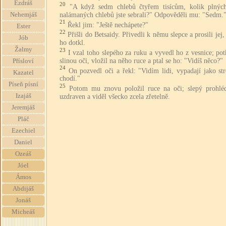
Ezdráš
20
"A když sedm chlebů čtyřem tisícům, kolik plnýc
nalámaných chlebů jste sebrali?" Odpověděli mu: "Sedm.
Nehemjáš
21
Řekl jim: "Ještě nechápete?"
Ester
22
Přišli do Betsaidy. Přivedli k němu slepce a prosili jej,
Jób
ho dotkl.
Žalmy
23
I vzal toho slepého za ruku a vyvedl ho z vesnice; po
slinou oči, vložil na něho ruce a ptal se ho: "Vidíš něco?"
Přísloví
24
On pozvedl oči a řekl: "Vidím lidi, vypadají jako st
Kazatel
chodí."
Píseň písní
25
Potom mu znovu položil ruce na oči; slepý prohléd
Izajáš
uzdraven a viděl všecko zcela zřetelně.
Jeremjáš
Pláč
Ezechiel
Daniel
Ozeáš
Jóel
Ámos
Abdijáš
Jonáš
Micheáš