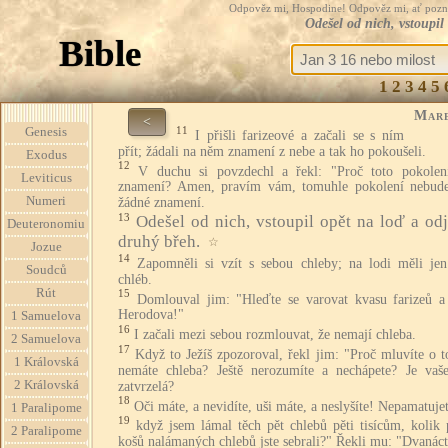
Odpověz mi, Hospodine! Odpověz mi, ať pozná te
Odešel od nich, vstoupil
Bible
1
2
3
4
5
Mar
<
11
Genesis
I přišli farizeové a začali se s ním
přít; žádali na něm znamení z nebe a tak ho pokoušeli.
Exodus
12
V duchu si povzdechl a řekl: "Proč toto pokolen
Leviticus
znamení? Amen, pravím vám, tomuhle pokolení nebud
Numeri
žádné znamení.
13
Odešel od nich, vstoupil opět na loď a odj
Deuteronomiu
druhý břeh.
☆
Jozue
14
Zapomněli si vzít s sebou chleby; na lodi měli jen
Soudců
chléb.
Rút
15
Domlouval jim: "Hleďte se varovat kvasu farizeů a
Herodova!"
1 Samuelova
16
I začali mezi sebou rozmlouvat, že nemají chleba.
2 Samuelova
17
Když to Ježíš zpozoroval, řekl jim: "Proč mluvíte o 
1 Královská
nemáte chleba? Ještě nerozumíte a nechápete? Je vaš
2 Královská
zatvrzelá?
18
Oči máte, a nevidíte, uši máte, a neslyšíte! Nepamatujet
1 Paralipome
19
když jsem lámal těch pět chlebů pěti tisícům, kolik 
2 Paralipome
košů nalámaných chlebů jste sebrali?" Řekli mu: "Dvanáct