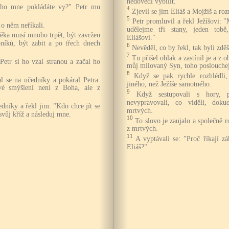
nedovedl vybílit.
oho mne pokládáte vy?" Petr mu
4
Zjevil se jim Eliáš a Mojžíš a ro
5
Petr promluvil a řekl Ježíšovi: "
 o něm neříkali.
udělejme tři stany, jeden tobě
ověka musí mnoho trpět, být zavržen
Eliášovi."
oníků, být zabit a po třech dnech
6
Nevěděl, co by řekl, tak byli zděš
7
Tu přišel oblak a zastínil je a z o
Petr si ho vzal stranou a začal ho
můj milovaný Syn, toho poslouchej
8
Když se pak rychle rozhlédli,
al se na učedníky a pokáral Petra:
jiného, než Ježíše samotného.
tvé smýšlení není z Boha, ale z
9
Když sestupovali s hory, 
nevypravovali, co viděli, dok
edníky a řekl jim: "Kdo chce jít se
mrtvých.
vůj kříž a následuj mne.
10
To slovo je zaujalo a společně r
z mrtvých.
11
A vyptávali se: "Proč říkají zá
Eliáš?"