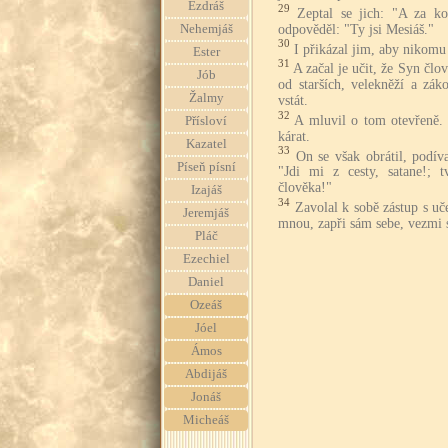
Ezdráš
29
Zeptal se jich: "A za k
odpověděl: "Ty jsi Mesiáš."
Nehemjáš
30
I přikázal jim, aby nikomu
Ester
31
A začal je učit, že Syn čl
Jób
od starších, velekněží a zák
Žalmy
vstát.
32
A mluvil o tom otevřeně. 
Přísloví
kárat.
Kazatel
33
On se však obrátil, podív
Píseň písní
"Jdi mi z cesty, satane!; 
člověka!"
Izajáš
34
Zavolal k sobě zástup s uč
Jeremjáš
mnou, zapři sám sebe, vezmi s
Pláč
Ezechiel
Daniel
Ozeáš
Jóel
Ámos
Abdijáš
Jonáš
Micheáš