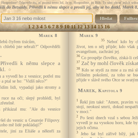
Hospodine! Odpověz mi, ať pozná tento lid, že ty, Hospodine, jsi Bůh. Ty sám obrať jejich srdce
išli do Betsaidy. Přivedli k němu slepce a prosili jej, aby se ho dotkl. Marek 8
Hledat
Fulltex
1
2
3
4
5
6
7
8
9
10
11
12
13
14
15
16
Marek 8
Marek 9
35
lebů čtyřem tisícům,
Neboť kdo by ch
 chlebů jste sebrali?" Odpověděli
život, ten o něj přijde; kdo však
evangelium, zachrání jej.
36
?"
Co prospěje člověku, získá-li celý
37
. Přivedli k němu slepce a
Zač by mohl člověk získat
kl.
38
☆
Kdo se stydí za mne a za má s
hříšném pokolení, za toho se bu
u a vyvedl ho z vesnice; potřel mu
přijde v slávě svého Otce se svatým
e a ptal se ho: "Vidíš něco?"
idím lidi, vypadají jako stromy a
Marek
, Kapitola 9
ruce na oči; slepý prohlédl, byl
1
Řekl jim také: "Amen, pravím vám
zřetelně.
stojí, neokusí smrti, dokud nespatří
a přikázal mu: "Ale do vesnice
v moci."
2
Po šesti dnech vzal s sebou Jež
šel do vesnic u Cesareje Filipovy.
vyvedl je na vysokou horu, kde by
koho mě lidé pokládají?"
jejich očima.
ele, jiní za Eliáše a někteří za
3
Jeho šat byl zářivě bílý, jak