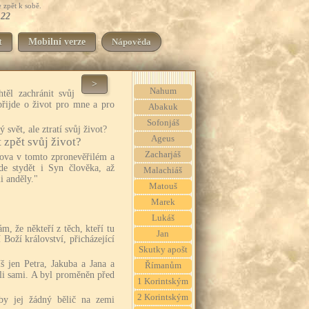
 zpět k sobě.
,22
t
Mobilní verze
Nápověda
>
Nahum
těl zachránit svůj
 přijde o život pro mne a pro
Abakuk
Sofonjáš
 svět, ale ztratí svůj život?
Ageus
 zpět svůj život?
Zacharjáš
lova v tomto zpronevěřilém a
de stydět i Syn člověka, až
Malachiáš
i anděly."
Matouš
Marek
Lukáš
, že někteří z těch, kteří tu
Jan
 Boží království, přicházející
Skutky apošt
íš jen Petra, Jakuba a Jana a
Římanům
li sami. A byl proměněn před
1 Korintským
2 Korintským
 by jej žádný bělič na zemi