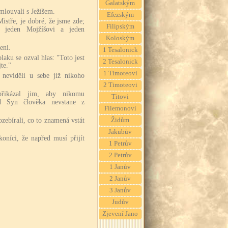
Galatským
zmlouvali s Ježíšem.
Efezským
Mistře, je dobré, že jsme zde;
Filipským
, jeden Mojžíšovi a jeden
Koloským
eni.
1 Tesalonick
blaku se ozval hlas: "Toto jest
2 Tesalonick
te."
1 Timoteovi
 neviděli u sebe již nikoho
2 Timoteovi
přikázal jim, aby nikomu
Titovi
ud Syn člověka nevstane z
Filemonovi
ozebírali, co to znamená vstát
Židům
Jakubův
koníci, že napřed musí přijít
1 Petrův
2 Petrův
1 Janův
2 Janův
3 Janův
Judův
Zjevení Jano