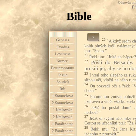
Odpověz mi, 
Př
Bible
<
20
Genesis
"A když sedm ch
kolik plných košů nalámaných
Exodus
mu: "Sedm."
Leviticus
21
Řekl jim: "Ještě nechápete
Numeri
22
Přišli do Betsaidy
prosili jej, aby se ho dot
Deuteronomiu
23
I vzal toho slepého za ruk
Jozue
slinou oči, vložil na něho ruc
Soudců
24
On pozvedl oči a řekl: "V
Rút
chodí."
25
1 Samuelova
Potom mu znovu položil 
uzdraven a viděl všecko zcela 
2 Samuelova
26
Ježíš ho poslal domů 
1 Královská
nechoď!"
2 Královská
27
Ježíš se svými učedníky vy
Cestou se učedníků ptal: "Za 
1 Paralipome
28
Řekli mu: "Za Jana Křtit
2 Paralipome
jednoho z proroků."