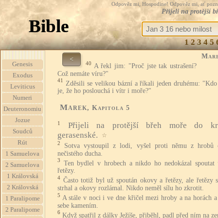
Odpověz mi, Hospodine! Odpověz mi, ať pozná te
Přijeli na protější
Bible
1
2
3
4
5
Mar
<
40
Genesis
A řekl jim: "Proč jste tak ustrašení?
Což nemáte víru?"
Exodus
41
Zděsili se velikou bázní a říkali jeden druhému: "Kdo
Leviticus
je, že ho poslouchá i vítr i moře?"
Numeri
Marek
, Kapitola 5
Deuteronomiu
Jozue
1
Přijeli na protější břeh moře do kr
Soudců
gerasenské.
☆
Rút
2
Sotva vystoupil z lodi, vyšel proti němu z hrobů 
nečistého ducha.
1 Samuelova
3
Ten bydlel v hrobech a nikdo ho nedokázal spoutat 
2 Samuelova
řetězy.
1 Královská
4
Často totiž byl už spoután okovy a řetězy, ale řetězy 
2 Královská
strhal a okovy rozlámal. Nikdo neměl sílu ho zkrotit.
5
A stále v noci i ve dne křičel mezi hroby a na horách a
1 Paralipome
sebe kamením.
2 Paralipome
6
Když spatřil z dálky Ježíše, přiběhl, padl před ním na z