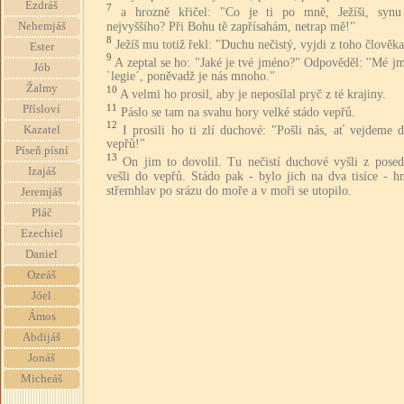
Ezdráš
7
a hrozně křičel: "Co je ti po mně, Ježíši, syn
nejvyššího? Při Bohu tě zapřísahám, netrap mě!"
Nehemjáš
8
Ježíš mu totiž řekl: "Duchu nečistý, vyjdi z toho člověka
Ester
9
A zeptal se ho: "Jaké je tvé jméno?" Odpověděl: "Mé j
Jób
`legie´, poněvadž je nás mnoho."
Žalmy
10
A velmi ho prosil, aby je neposílal pryč z té krajiny.
11
Přísloví
Páslo se tam na svahu hory velké stádo vepřů.
12
I prosili ho ti zlí duchové: "Pošli nás, ať vejdeme 
Kazatel
vepřů!"
Píseň písní
13
On jim to dovolil. Tu nečistí duchové vyšli z posed
Izajáš
vešli do vepřů. Stádo pak - bylo jich na dva tisíce - h
střemhlav po srázu do moře a v moři se utopilo.
Jeremjáš
Pláč
Ezechiel
Daniel
Ozeáš
Jóel
Ámos
Abdijáš
Jonáš
Micheáš