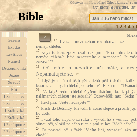
Odpověz mi, Hospodine! Odpověz mi, ať pozná te
Oči máte, a nevidíte, uš
Bible
1
2
3
4
5
Mar
<
16
Genesis
I začali mezi sebou rozmlouvat, že
nemají chleba.
Exodus
17
Když to Ježíš zpozoroval, řekl jim: "Proč mluvíte o 
Leviticus
nemáte chleba? Ještě nerozumíte a nechápete? Je vaš
Numeri
zatvrzelá?
18
Oči máte, a nevidíte, uši máte, a nesly
Deuteronomiu
Nepamatujete se,
☆
Jozue
19
když jsem lámal těch pět chlebů pěti tisícům, kolik 
Soudců
košů nalámaných chlebů jste sebrali?" Řekli mu: "Dvanáct
Rút
20
"A když sedm chlebů čtyřem tisícům, kolik plnýc
nalámaných chlebů jste sebrali?" Odpověděli mu: "Sedm.
1 Samuelova
21
Řekl jim: "Ještě nechápete?"
2 Samuelova
22
Přišli do Betsaidy. Přivedli k němu slepce a prosili jej,
1 Královská
ho dotkl.
2 Královská
23
I vzal toho slepého za ruku a vyvedl ho z vesnice; po
slinou oči, vložil na něho ruce a ptal se ho: "Vidíš něco?"
1 Paralipome
24
On pozvedl oči a řekl: "Vidím lidi, vypadají jako st
2 Paralipome
chodí."