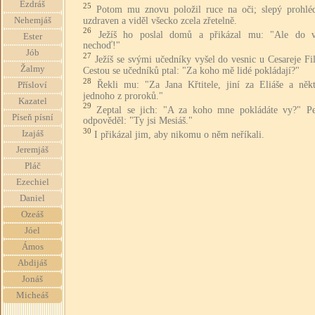
Ezdráš
25
Potom mu znovu položil ruce na oči; slepý prohléd
uzdraven a viděl všecko zcela zřetelně.
Nehemjáš
26
Ježíš ho poslal domů a přikázal mu: "Ale do v
Ester
nechoď!"
Jób
27
Ježíš se svými učedníky vyšel do vesnic u Cesareje Fi
Žalmy
Cestou se učedníků ptal: "Za koho mě lidé pokládají?"
28
Řekli mu: "Za Jana Křtitele, jiní za Eliáše a někt
Přísloví
jednoho z proroků."
Kazatel
29
Zeptal se jich: "A za koho mne pokládáte vy?" P
Píseň písní
odpověděl: "Ty jsi Mesiáš."
30
Izajáš
I přikázal jim, aby nikomu o něm neříkali.
Jeremjáš
Pláč
Ezechiel
Daniel
Ozeáš
Jóel
Ámos
Abdijáš
Jonáš
Micheáš