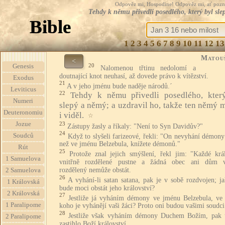
Odpověz mi, Hospodine! Odpověz mi, ať pozná te
Tehdy k němu přivedli posedlého, který byl sle
Bible
1
2
3
4
5
6
7
8
9
10
11
12
13
Matou
<
20
Genesis
Nalomenou třtinu nedolomí a
doutnající knot neuhasí, až dovede právo k vítězství.
Exodus
21
A v jeho jménu bude naděje národů.´
Leviticus
22
Tehdy k němu přivedli posedlého, kter
Numeri
slepý a němý; a uzdravil ho, takže ten němý m
Deuteronomiu
i viděl.
☆
23
Jozue
Zástupy žasly a říkaly: "Není to Syn Davidův?"
24
Soudců
Když to slyšeli farizeové, řekli: "On nevyhání démony
než ve jménu Belzebula, knížete démonů."
Rút
25
Protože znal jejich smýšlení, řekl jim: "Každé král
1 Samuelova
vnitřně rozdělené pustne a žádná obec ani dům v
rozdělený nemůže obstát.
2 Samuelova
26
A vyhání-li satan satana, pak je v sobě rozdvojen; j
1 Královská
bude moci obstát jeho království?
2 Královská
27
Jestliže já vyháním démony ve jménu Belzebula, ve
1 Paralipome
koho je vyhánějí vaši žáci? Proto oni budou vašimi soudci
28
Jestliže však vyháním démony Duchem Božím, pak 
2 Paralipome
zastihlo Boží království.