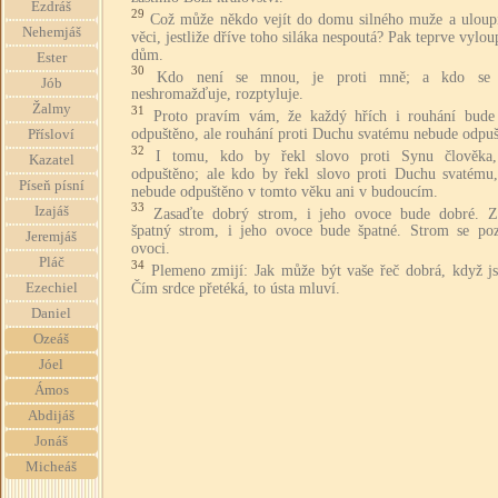
Ezdráš
29
Což může někdo vejít do domu silného muže a uloupi
Nehemjáš
věci, jestliže dříve toho siláka nespoutá? Pak teprve vylou
dům.
Ester
30
Kdo není se mnou, je proti mně; a kdo se
Jób
neshromažďuje, rozptyluje.
Žalmy
31
Proto pravím vám, že každý hřích i rouhání bude
odpuštěno, ale rouhání proti Duchu svatému nebude odpuš
Přísloví
32
I tomu, kdo by řekl slovo proti Synu člověka
Kazatel
odpuštěno; ale kdo by řekl slovo proti Duchu svatému
Píseň písní
nebude odpuštěno v tomto věku ani v budoucím.
33
Izajáš
Zasaďte dobrý strom, i jeho ovoce bude dobré. Z
špatný strom, i jeho ovoce bude špatné. Strom se po
Jeremjáš
ovoci.
Pláč
34
Plemeno zmijí: Jak může být vaše řeč dobrá, když jst
Čím srdce přetéká, to ústa mluví.
Ezechiel
Daniel
Ozeáš
Jóel
Ámos
Abdijáš
Jonáš
Micheáš