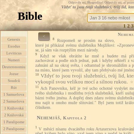
Odpověz mi, Hospodine! Odpověz mi, ať pozná te
Vždyť to jsou tvoji služebníci, tvůj lid, 
Bible
1
2
3
Nehemj
<
8
Genesis
Rozpomeň se prosím na slovo,
které jsi přikázal svému služebníku Mojžíšovi: »Zpronevě
Exodus
se, já sám vás rozptýlím mezi národy.
Leviticus
9
Když se však obrátíte ke mně a budete má při
Numeri
zachovávat a podle nich jednat, pak i kdyby někteří z v
zahnáni až na okraj světa, i odtamtud je shromáždím a p
Deuteronomiu
na místo, které jsem vyvolil, aby tam přebývalo mé jmén
Jozue
10
Vždyť to jsou tvoji služebníci, tvůj lid, kte
Soudců
vykoupil svou velikou mocí a silnou rukou.
☆
11
Rút
Ach Panovníku, kéž je tvé ucho ochotné vyslyšet mo
tvého služebníka i modlitbu tvých služebníků, kteří usiluj
1 Samuelova
bázni tvého jména. A dopřej dnes zdaru svému služebníku
2 Samuelova
mu najít u onoho muže slitování." Byl jsem totiž král
číšníkem.
1 Královská
2 Královská
Nehemjáš
, Kapitola 2
1 Paralipome
1
V měsíci nísanu dvacátého roku Artaxerxova kralování
2 Paralipome
před králem bylo víno, vzal jsem víno a podal je králi.