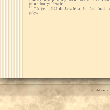
jde o dobro synů Izraele.
11
Tak jsem přišel do Jeruzaléma. Po třech dnech t
pobytu
Bible.bibleone.cz