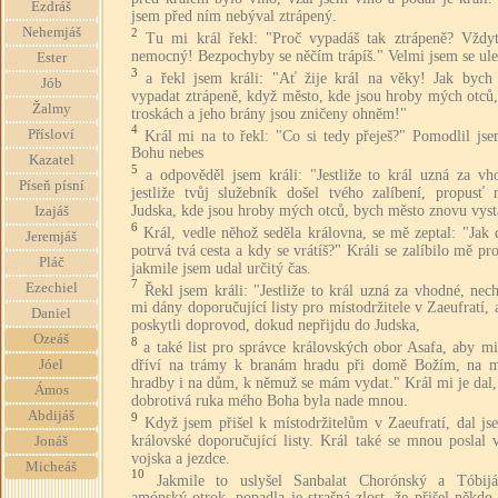
Ezdráš
jsem před ním nebýval ztrápený.
Nehemjáš
2
Tu mi král řekl: "Proč vypadáš tak ztrápeně? Vždyť
nemocný! Bezpochyby se něčím trápíš." Velmi jsem se ule
Ester
3
a řekl jsem králi: "Ať žije král na věky! Jak bych
Jób
vypadat ztrápeně, když město, kde jsou hroby mých otců,
Žalmy
troskách a jeho brány jsou zničeny ohněm!"
4
Přísloví
Král mi na to řekl: "Co si tedy přeješ?" Pomodlil jse
Bohu nebes
Kazatel
5
a odpověděl jsem králi: "Jestliže to král uzná za vh
Píseň písní
jestliže tvůj služebník došel tvého zalíbení, propusť
Judska, kde jsou hroby mých otců, bych město znovu vyst
Izajáš
6
Král, vedle něhož seděla královna, se mě zeptal: "Jak
Jeremjáš
potrvá tvá cesta a kdy se vrátíš?" Králi se zalíbilo mě pro
Pláč
jakmile jsem udal určitý čas.
7
Ezechiel
Řekl jsem králi: "Jestliže to král uzná za vhodné, nec
mi dány doporučující listy pro místodržitele v Zaeufratí,
Daniel
poskytli doprovod, dokud nepřijdu do Judska,
Ozeáš
8
a také list pro správce královských obor Asafa, aby m
dříví na trámy k branám hradu při domě Božím, na m
Jóel
hradby i na dům, k němuž se mám vydat." Král mi je dal,
Ámos
dobrotivá ruka mého Boha byla nade mnou.
Abdijáš
9
Když jsem přišel k místodržitelům v Zaeufratí, dal js
královské doporučující listy. Král také se mnou poslal v
Jonáš
vojska a jezdce.
Micheáš
10
Jakmile to uslyšel Sanbalat Chorónský a Tóbijá
amónský otrok, popadla je strašná zlost, že přišel někd