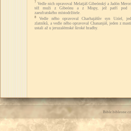
7
Vedle nich opravoval Melatjáš Gibeónský a Jadón Meron
též muži z Gibeónu a z Mispy, jež patří pod s
zaeufratského místodržitele.
8
Vedle něho opravoval Charhajášův syn Uzíel, je
zlatníků, a vedle něho opravoval Chananjáš, jeden z mast
ustali až u jeruzalémské široké hradby.
Bible.bibleone.cz