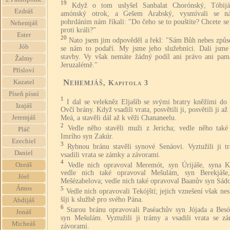
19
Když o tom uslyšel Sanbalat Chorónský, Tóbijá
Ezdráš
amónský otrok, a Gešem Arabský, vysmívali se 
pohrdáním nám říkali: "Do čeho se to pouštíte? Chcete se
Nehemjáš
proti králi?"
Ester
20
Nato jsem jim odpověděl a řekl: "Sám Bůh nebes způso
Jób
se nám to podaří. My jsme jeho služebníci. Dali jsme
stavby. Vy však nemáte žádný podíl ani právo ani pam
Žalmy
Jeruzalémě."
Přísloví
Nehemjáš
Kazatel
, Kapitola 3
Píseň písní
1
I dal se velekněz Eljašíb se svými bratry kněžími do
Izajáš
Ovčí brány. Když vsadili vrata, posvětili ji, posvětili ji až
Jeremjáš
Meá, a stavěli dál až k věži Chananeelu.
2
Vedle něho stavěli muži z Jericha; vedle něho také 
Pláč
Imrího syn Zakúr.
Ezechiel
3
Rybnou bránu stavěli synové Senáovi. Vyztužili ji t
Daniel
vsadili vrata se zámky a závorami.
4
Vedle nich opravoval Meremót, syn Úrijáše, syna K
Ozeáš
vedle nich také opravoval Mešulám, syn Berekjáše
Jóel
Mešézabelova; vedle nich také opravoval Baanův syn Sád
Ámos
5
Vedle nich opravovali Tekójští; jejich vznešení však nes
šíji k službě pro svého Pána.
Abdijáš
6
Starou bránu opravovali Paséachův syn Jójada a Besó
Jonáš
syn Mešulám. Vyztužili ji trámy a vsadili vrata se z
Micheáš
závorami.