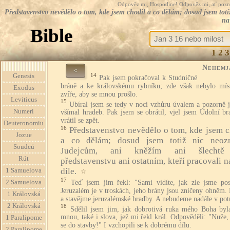
Odpověz mi, Hospodine! Odpověz mi, ať pozná te
Představenstvo nevědělo o tom, kde jsem chodil a co dělám; dosud jsem toti
na
Bible
1
2
3
Nehemj
<
14
Genesis
Pak jsem pokračoval k Studničné
bráně a ke královskému rybníku; zde však nebylo mís
Exodus
zvíře, aby se mnou prošlo.
Leviticus
15
Ubíral jsem se tedy v noci vzhůru úvalem a pozorně j
Numeri
všímal hradeb. Pak jsem se obrátil, vjel jsem Údolní br
vrátil se zpět.
Deuteronomiu
16
Představenstvo nevědělo o tom, kde jsem c
Jozue
a co dělám; dosud jsem totiž nic neoz
Soudců
Judejcům, ani kněžím ani šlechtě
Rút
představenstvu ani ostatním, kteří pracovali 
díle.
1 Samuelova
☆
17
Teď jsem jim řekl: "Sami vidíte, jak zle jsme post
2 Samuelova
Jeruzalém je v troskách, jeho brány jsou zničeny ohněm.
1 Královská
a stavějme jeruzalémské hradby. A nebudeme nadále v pot
2 Královská
18
Sdělil jsem jim, jak dobrotivá ruka mého Boha byl
mnou, také i slova, jež mi řekl král. Odpověděli: "Nuže
1 Paralipome
se do stavby!" I vzchopili se k dobrému dílu.
2 Paralipome