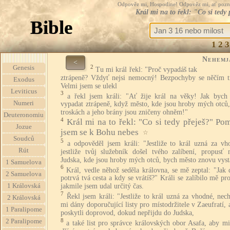
Odpověz mi, Hospodine! Odpověz mi, ať pozná te
Král mi na to řekl: "Co si ted
Bible
1
2
3
Nehemj
<
2
Genesis
Tu mi král řekl: "Proč vypadáš tak
ztrápeně? Vždyť nejsi nemocný! Bezpochyby se něčím tr
Exodus
Velmi jsem se ulekl
Leviticus
3
a řekl jsem králi: "Ať žije král na věky! Jak bych
Numeri
vypadat ztrápeně, když město, kde jsou hroby mých otců,
troskách a jeho brány jsou zničeny ohněm!"
Deuteronomiu
4
Král mi na to řekl: "Co si tedy přeješ?" Pom
Jozue
jsem se k Bohu nebes
☆
Soudců
5
a odpověděl jsem králi: "Jestliže to král uzná za vh
Rút
jestliže tvůj služebník došel tvého zalíbení, propusť
Judska, kde jsou hroby mých otců, bych město znovu vyst
1 Samuelova
6
Král, vedle něhož seděla královna, se mě zeptal: "Jak
2 Samuelova
potrvá tvá cesta a kdy se vrátíš?" Králi se zalíbilo mě pro
1 Královská
jakmile jsem udal určitý čas.
7
Řekl jsem králi: "Jestliže to král uzná za vhodné, nec
2 Královská
mi dány doporučující listy pro místodržitele v Zaeufratí,
1 Paralipome
poskytli doprovod, dokud nepřijdu do Judska,
8
2 Paralipome
a také list pro správce královských obor Asafa, aby m