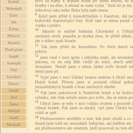
dříví na trámy k branám hradu při domě Božím, na m
Ezdráš
hradby i na dům, k němuž se mám vydat." Král mi je dal,
Nehemjáš
dobrotivá ruka mého Boha byla nade mnou.
9
Ester
Když jsem přišel k místodržitelům v Zaeufratí, dal js
královské doporučující listy. Král také se mnou poslal v
Jób
vojska a jezdce.
Žalmy
10
Jakmile to uslyšel Sanbalat Chorónský a Tóbijá
amónský otrok, popadla je strašná zlost, že přišel někd
Přísloví
jde o dobro synů Izraele.
Kazatel
11
Tak jsem přišel do Jeruzaléma. Po třech dnech t
Píseň písní
pobytu
12
Izajáš
jsem vstal v noci spolu s několika muži, ale neoznám
nikomu, co mi můj Bůh vložil do srdce, abych uděl
Jeremjáš
Jeruzalém. Neměl jsem s sebou žádné zvíře kromě to
Pláč
němž jsem jel.
13
Ezechiel
Vyjel jsem v noci Údolní branou směrem k Dračí stud
Hojné bráně. Přitom jsem si pozorně všímal pobo
Daniel
jeruzalémských hradeb a bran zničených ohněm.
Ozeáš
14
Pak jsem pokračoval k Studničné bráně a ke králo
rybníku; zde však nebylo místo pro zvíře, aby se mnou pr
Jóel
15
Ubíral jsem se tedy v noci vzhůru úvalem a pozorně j
Ámos
všímal hradeb. Pak jsem se obrátil, vjel jsem Údolní br
Abdijáš
vrátil se zpět.
16
Jonáš
Představenstvo nevědělo o tom, kde jsem chodil a co 
dosud jsem totiž nic neoznámil Judejcům, ani kněžím ani 
Micheáš
ani představenstvu ani ostatním, kteří pracovali na tom díl