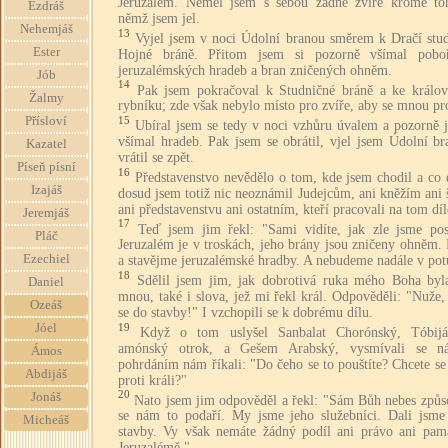
Jeruzalém. Neměl jsem s sebou žádné zvíře kromě to
Ezdráš
němž jsem jel.
Nehemjáš
13
Vyjel jsem v noci Údolní branou směrem k Dračí stud
Ester
Hojné bráně. Přitom jsem si pozorně všímal pobo
jeruzalémských hradeb a bran zničených ohněm.
Jób
14
Pak jsem pokračoval k Studničné bráně a ke králo
Žalmy
rybníku; zde však nebylo místo pro zvíře, aby se mnou pr
Přísloví
15
Ubíral jsem se tedy v noci vzhůru úvalem a pozorně j
všímal hradeb. Pak jsem se obrátil, vjel jsem Údolní br
Kazatel
vrátil se zpět.
Píseň písní
16
Představenstvo nevědělo o tom, kde jsem chodil a co 
Izajáš
dosud jsem totiž nic neoznámil Judejcům, ani kněžím ani 
ani představenstvu ani ostatním, kteří pracovali na tom díl
Jeremjáš
17
Teď jsem jim řekl: "Sami vidíte, jak zle jsme post
Pláč
Jeruzalém je v troskách, jeho brány jsou zničeny ohněm.
Ezechiel
a stavějme jeruzalémské hradby. A nebudeme nadále v pot
18
Sdělil jsem jim, jak dobrotivá ruka mého Boha byl
Daniel
mnou, také i slova, jež mi řekl král. Odpověděli: "Nuže
Ozeáš
se do stavby!" I vzchopili se k dobrému dílu.
19
Jóel
Když o tom uslyšel Sanbalat Chorónský, Tóbijá
amónský otrok, a Gešem Arabský, vysmívali se 
Ámos
pohrdáním nám říkali: "Do čeho se to pouštíte? Chcete se
Abdijáš
proti králi?"
20
Jonáš
Nato jsem jim odpověděl a řekl: "Sám Bůh nebes způso
se nám to podaří. My jsme jeho služebníci. Dali jsme
Micheáš
stavby. Vy však nemáte žádný podíl ani právo ani pam
Jeruzalémě."