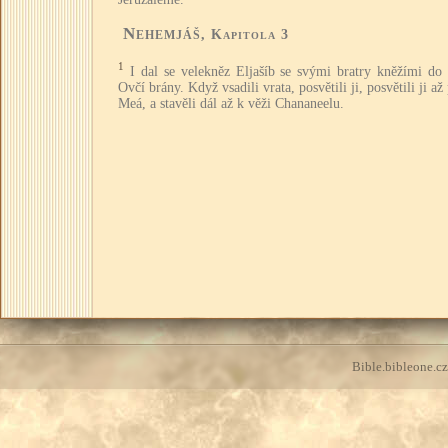
Nehemjáš
, Kapitola 3
1
I dal se velekněz Eljašíb se svými bratry kněžími do
Ovčí brány. Když vsadili vrata, posvětili ji, posvětili ji až
Meá, a stavěli dál až k věži Chananeelu.
Bible.bibleone.cz