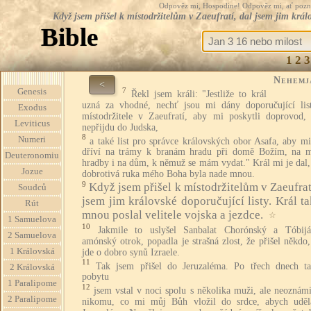
Odpověz mi, Hospodine! Odpověz mi, ať pozná te
Když jsem přišel k místodržitelům v Zaeufratí, dal jsem jim králo
Bible
1
2
3
Nehemj
<
7
Genesis
Řekl jsem králi: "Jestliže to král
uzná za vhodné, nechť jsou mi dány doporučující lis
Exodus
místodržitele v Zaeufratí, aby mi poskytli doprovod,
Leviticus
nepřijdu do Judska,
8
Numeri
a také list pro správce královských obor Asafa, aby m
dříví na trámy k branám hradu při domě Božím, na m
Deuteronomiu
hradby i na dům, k němuž se mám vydat." Král mi je dal,
Jozue
dobrotivá ruka mého Boha byla nade mnou.
9
Když jsem přišel k místodržitelům v Zaeufrat
Soudců
jsem jim královské doporučující listy. Král t
Rút
mnou poslal velitele vojska a jezdce.
☆
1 Samuelova
10
Jakmile to uslyšel Sanbalat Chorónský a Tóbijá
2 Samuelova
amónský otrok, popadla je strašná zlost, že přišel někd
1 Královská
jde o dobro synů Izraele.
11
Tak jsem přišel do Jeruzaléma. Po třech dnech t
2 Královská
pobytu
1 Paralipome
12
jsem vstal v noci spolu s několika muži, ale neoznám
2 Paralipome
nikomu, co mi můj Bůh vložil do srdce, abych uděl