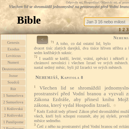
Odpověz mi, Hospodine! Odpověz mi, ať pozná te
Všechen lid se shromáždil jednomyslně na prostranství před Vodní bran
Bible
1
2
3
Nehemj
<
71
Genesis
A toho, co dal ostatní lid, bylo
dvacet tisíc zlatých darejků, dva tisíce hřiven stříbra a 
Exodus
sedm kněžských suknic.
Leviticus
72
I usadili se kněží, levité, vrátní, zpěváci i někteří z
Numeri
chrámoví nevolníci i všechen Izrael ve svých městech
nastal sedmý měsíc, byli již Izraelci ve svých městech.
Deuteronomiu
Jozue
Nehemjáš
, Kapitola 8
Soudců
1
Všechen lid se shromáždil jednomysl
Rút
prostranství před Vodní branou a vyzvali z
1 Samuelova
Zákona Ezdráše, aby přinesl knihu Mojž
2 Samuelova
zákona, který vydal Hospodin Izraeli.
☆
1 Královská
2
Kněz Ezdráš tedy přinesl Zákon před shromáždění mužů 
2 Královská
všech, kteří byli schopni rozumět, aby jej slyšeli, prvn
měsíce sedmého.
1 Paralipome
3
Četl z něho na prostranství před Vodní branou od svítán
2 Paralipome