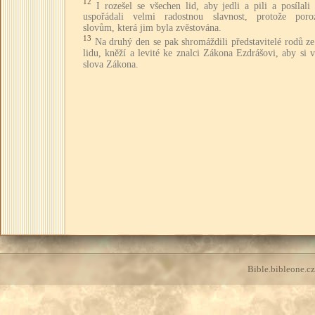
12
I rozešel se všechen lid, aby jedli a pili a posílali
uspořádali velmi radostnou slavnost, protože poro
slovům, která jim byla zvěstována.
13
Na druhý den se pak shromáždili představitelé rodů z
lidu, kněží a levité ke znalci Zákona Ezdrášovi, aby si v
slova Zákona.
Bible.bibleone.cz