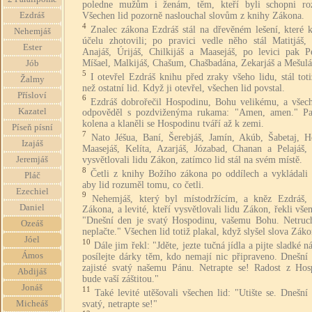
poledne mužům i ženám, těm, kteří byli schopni ro
Ezdráš
Všechen lid pozorně naslouchal slovům z knihy Zákona.
4
Znalec zákona Ezdráš stál na dřevěném lešení, které 
Nehemjáš
účelu zhotovili; po pravici vedle něho stál Matitjáš,
Ester
Anajáš, Úrijáš, Chilkijáš a Maasejáš, po levici pak Pe
Míšael, Malkijáš, Chašum, Chašbadána, Zekarjáš a Mešul
Jób
5
I otevřel Ezdráš knihu před zraky všeho lidu, stál tot
Žalmy
než ostatní lid. Když ji otevřel, všechen lid povstal.
Přísloví
6
Ezdráš dobrořečil Hospodinu, Bohu velikému, a všech
Kazatel
odpověděl s pozdviženýma rukama: "Amen, amen." Pa
kolena a klaněli se Hospodinu tváří až k zemi.
Píseň písní
7
Nato Jéšua, Baní, Šerebjáš, Jamín, Akúb, Šabetaj, Hó
Izajáš
Maasejáš, Kelíta, Azarjáš, Józabad, Chanan a Pelajáš, l
vysvětlovali lidu Zákon, zatímco lid stál na svém místě.
Jeremjáš
8
Četli z knihy Božího zákona po oddílech a vykládali 
Pláč
aby lid rozuměl tomu, co četli.
Ezechiel
9
Nehemjáš, který byl místodržícím, a kněz Ezdráš, 
Daniel
Zákona, a levité, kteří vysvětlovali lidu Zákon, řekli vše
"Dnešní den je svatý Hospodinu, vašemu Bohu. Netruch
Ozeáš
neplačte." Všechen lid totiž plakal, když slyšel slova Záko
Jóel
10
Dále jim řekl: "Jděte, jezte tučná jídla a pijte sladké n
Ámos
posílejte dárky těm, kdo nemají nic připraveno. Dnešní 
zajisté svatý našemu Pánu. Netrapte se! Radost z Hos
Abdijáš
bude vaší záštitou."
Jonáš
11
Také levité utěšovali všechen lid: "Utište se. Dnešní
svatý, netrapte se!"
Micheáš