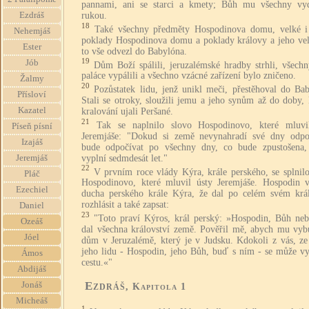
pannami, ani se starci a kmety; Bůh mu všechny vy
rukou.
Ezdráš
18
Také všechny předměty Hospodinova domu, velké i
Nehemjáš
poklady Hospodinova domu a poklady královy a jeho ve
Ester
to vše odvezl do Babylóna.
19
Jób
Dům Boží spálili, jeruzalémské hradby strhli, všechn
paláce vypálili a všechno vzácné zařízení bylo zničeno.
Žalmy
20
Pozůstatek lidu, jenž unikl meči, přestěhoval do Ba
Přísloví
Stali se otroky, sloužili jemu a jeho synům až do doby,
Kazatel
kralování ujali Peršané.
21
Tak se naplnilo slovo Hospodinovo, které mluvi
Píseň písní
Jeremjáše: "Dokud si země nevynahradí své dny odpo
Izajáš
bude odpočívat po všechny dny, co bude zpustošena,
vyplní sedmdesát let."
Jeremjáš
22
V prvním roce vlády Kýra, krále perského, se splnilo
Pláč
Hospodinovo, které mluvil ústy Jeremjáše. Hospodin v
Ezechiel
ducha perského krále Kýra, že dal po celém svém král
rozhlásit a také zapsat:
Daniel
23
"Toto praví Kýros, král perský: »Hospodin, Bůh neb
Ozeáš
dal všechna království země. Pověřil mě, abych mu vyb
Jóel
dům v Jeruzalémě, který je v Judsku. Kdokoli z vás, ze
jeho lidu - Hospodin, jeho Bůh, buď s ním - se může vy
Ámos
cestu.«"
Abdijáš
Ezdráš
Jonáš
, Kapitola 1
Micheáš
1