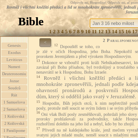
Odpověz mi, Hospodine! Odpověz mi, ať pozná te
Rovněž i všichni kněžští předáci a lid se mnohokráte zpronevěřili, jednal
Jeruza
Bible
1
2
3
4
5
6
7
8
9
10
11
12
13
14
15
16
17
2 Paralipomeno
<
12
Genesis
Dopouštěl se toho, co
je zlé v očích Hospodina, jeho Boha. Nepokořil s
Exodus
prorokem Jeremjášem a před výrokem Hospodinovým.
Leviticus
13
Dokonce se vzbouřil proti králi Nebúkadnesarovi, kt
Numeri
zavázal při Bohu přísahou, byl tvrdošíjný a troufalého 
nenavrátil se k Hospodinu, Bohu Izraele.
Deuteronomiu
14
Rovněž i všichni kněžští předáci a l
Jozue
mnohokráte zpronevěřili, jednali podle kdej
Soudců
ohavností pronárodů a poskvrnili Hospo
Rút
dům, který si oddělil jako svatý v Jeruzalémě.
15
1 Samuelova
Hospodin, Bůh jejich otců, k nim nepřetržitě posíl
posly, protože měl soucit se svým lidem i se svým příbyt
2 Samuelova
16
Oni však Boží posly zesměšňovali, pohrdali jeho slovy
1 Královská
proroky prohlašovali za podvodníky, takže Hospo
2 Královská
rozhořčení dolehlo na jeho lid a nebyl, kdo by ho zhojil.
17
Přivedl na ně kaldejského krále, jenž mečem vyvraž
1 Paralipome
svatyni jejich mladé muže, neměl soucit s mladými muži
2 Paralipome