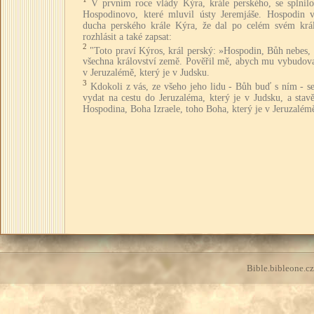
V prvním roce vlády Kýra, krále perského, se splnilo
Hospodinovo, které mluvil ústy Jeremjáše. Hospodin v
ducha perského krále Kýra, že dal po celém svém král
rozhlásit a také zapsat:
2
"Toto praví Kýros, král perský: »Hospodin, Bůh nebes,
všechna království země. Pověřil mě, abych mu vybudov
v Jeruzalémě, který je v Judsku.
3
Kdokoli z vás, ze všeho jeho lidu - Bůh buď s ním - s
vydat na cestu do Jeruzaléma, který je v Judsku, a stav
Hospodina, Boha Izraele, toho Boha, který je v Jeruzalém
Bible.bibleone.cz