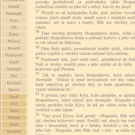
proroky prohlašovali za podvodníky, takže Hospo
rozhořčení dolehlo na jeho lid a nebyl, kdo by ho zhojil.
Ezdráš
17
Přivedl na ně kaldejského krále, jenž mečem vyvraž
Nehemjáš
svatyni jejich mladé muže, neměl soucit s mladými muži
Ester
pannami, ani se starci a kmety; Bůh mu všechny vy
rukou.
Jób
18
Také všechny předměty Hospodinova domu, velké i
Žalmy
poklady Hospodinova domu a poklady královy a jeho ve
Přísloví
to vše odvezl do Babylóna.
19
Kazatel
Dům Boží spálili, jeruzalémské hradby strhli, všechn
paláce vypálili a všechno vzácné zařízení bylo zničeno.
Píseň písní
20
Pozůstatek lidu, jenž unikl meči, přestěhoval do Ba
Izajáš
Stali se otroky, sloužili jemu a jeho synům až do doby,
kralování ujali Peršané.
Jeremjáš
21
Tak se naplnilo slovo Hospodinovo, které mluvi
Pláč
Jeremjáše: "Dokud si země nevynahradí své dny odpo
Ezechiel
bude odpočívat po všechny dny, co bude zpustošena,
vyplní sedmdesát let."
Daniel
22
V prvním roce vlády Kýra, krále perského, se splnilo
Ozeáš
Hospodinovo, které mluvil ústy Jeremjáše. Hospodin v
Jóel
ducha perského krále Kýra, že dal po celém svém král
rozhlásit a také zapsat:
Ámos
23
"Toto praví Kýros, král perský: »Hospodin, Bůh neb
Abdijáš
dal všechna království země. Pověřil mě, abych mu vyb
Jonáš
dům v Jeruzalémě, který je v Judsku. Kdokoli z vás, ze
jeho lidu - Hospodin, jeho Bůh, buď s ním - se může vy
Micheáš