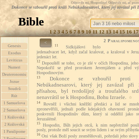
Odpověz mi, Hospodine! Odpověz mi, ať pozná te
Dokonce se vzbouřil proti králi Nebúkadnesarovi, který jej zavázal při
Bible
1
2
3
4
5
6
7
8
9
10
11
12
13
14
15
16
17
2 Paralipomeno
<
11
Genesis
Sidkijášovi bylo
jedenadvacet let, když začal kralovat, a kraloval v Jer
Exodus
jedenáct let.
Leviticus
12
Dopouštěl se toho, co je zlé v očích Hospodina, jeho
Numeri
Nepokořil se před prorokem Jeremjášem a před v
Hospodinovým.
Deuteronomiu
13
Dokonce se vzbouřil proti k
Jozue
Nebúkadnesarovi, který jej zavázal při
Soudců
přísahou, byl tvrdošíjný a troufalého sr
Rút
nenavrátil se k Hospodinu, Bohu Izraele.
☆
14
1 Samuelova
Rovněž i všichni kněžští předáci a lid se mnoh
zpronevěřili, jednali podle kdejakých ohavností proná
2 Samuelova
poskvrnili Hospodinův dům, který si oddělil jako s
1 Královská
Jeruzalémě.
15
2 Královská
Hospodin, Bůh jejich otců, k nim nepřetržitě posíl
posly, protože měl soucit se svým lidem i se svým příbyt
1 Paralipome
16
Oni však Boží posly zesměšňovali, pohrdali jeho slovy
2 Paralipome