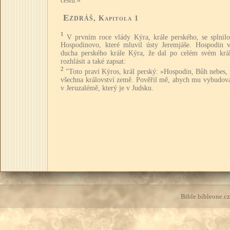
cestu.«"
Ezdráš
, Kapitola 1
1
V prvním roce vlády Kýra, krále perského, se splnilo
Hospodinovo, které mluvil ústy Jeremjáše. Hospodin v
ducha perského krále Kýra, že dal po celém svém král
rozhlásit a také zapsat:
2
"Toto praví Kýros, král perský: »Hospodin, Bůh nebes,
všechna království země. Pověřil mě, abych mu vybudov
v Jeruzalémě, který je v Judsku.
Bible.bibleone.cz