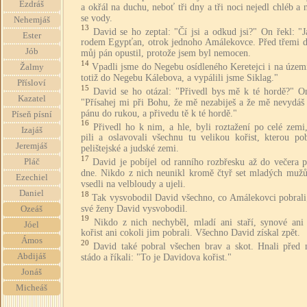
Ezdráš
a okřál na duchu, neboť tři dny a tři noci nejedl chléb a 
se vody.
Nehemjáš
13
David se ho zeptal: "Čí jsi a odkud jsi?" On řekl: "
Ester
rodem Egypťan, otrok jednoho Amálekovce. Před třemi 
Jób
můj pán opustil, protože jsem byl nemocen.
14
Vpadli jsme do Negebu osídleného Keretejci i na územ
Žalmy
totiž do Negebu Kálebova, a vypálili jsme Siklag."
Přísloví
15
David se ho otázal: "Přivedl bys mě k té hordě?" On
Kazatel
"Přísahej mi při Bohu, že mě nezabiješ a že mě nevydá
pánu do rukou, a přivedu tě k té hordě."
Píseň písní
16
Přivedl ho k nim, a hle, byli roztažení po celé zemi,
Izajáš
pili a oslavovali všechnu tu velikou kořist, kterou pob
Jeremjáš
pelištejské a judské zemi.
17
David je pobíjel od ranního rozbřesku až do večera p
Pláč
dne. Nikdo z nich neunikl kromě čtyř set mladých mužů,
Ezechiel
vsedli na velbloudy a ujeli.
Daniel
18
Tak vysvobodil David všechno, co Amálekovci pobrali;
své ženy David vysvobodil.
Ozeáš
19
Nikdo z nich nechyběl, mladí ani staří, synové ani 
Jóel
kořist ani cokoli jim pobrali. Všechno David získal zpět.
Ámos
20
David také pobral všechen brav a skot. Hnali před 
Abdijáš
stádo a říkali: "To je Davidova kořist."
Jonáš
Micheáš