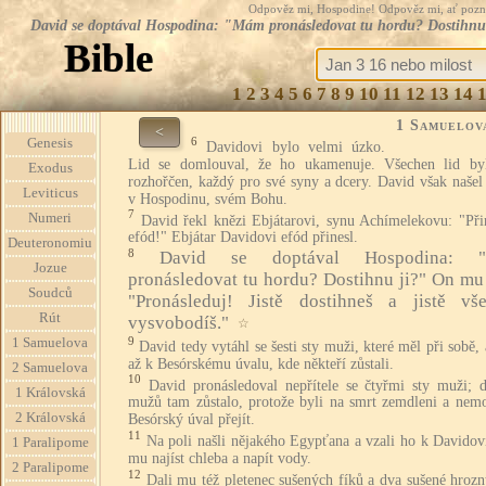
Odpověz mi, Hospodine! Odpověz mi, ať pozná te
David se doptával Hospodina: "Mám pronásledovat tu hordu? Dostihnu j
Bible
1
2
3
4
5
6
7
8
9
10
11
12
13
14
1 Samuelov
<
6
Genesis
Davidovi bylo velmi úzko.
Lid se domlouval, že ho ukamenuje. Všechen lid byl
Exodus
rozhořčen, každý pro své syny a dcery. David však našel
Leviticus
v Hospodinu, svém Bohu.
7
Numeri
David řekl knězi Ebjátarovi, synu Achímelekovu: "Při
efód!" Ebjátar Davidovi efód přinesl.
Deuteronomiu
8
David se doptával Hospodina: 
Jozue
pronásledovat tu hordu? Dostihnu ji?" On mu 
Soudců
"Pronásleduj! Jistě dostihneš a jistě vš
Rút
vysvobodíš."
☆
9
1 Samuelova
David tedy vytáhl se šesti sty muži, které měl při sobě, 
až k Besórskému úvalu, kde někteří zůstali.
2 Samuelova
10
David pronásledoval nepřítele se čtyřmi sty muži; d
1 Královská
mužů tam zůstalo, protože byli na smrt zemdleni a nemo
2 Královská
Besórský úval přejít.
11
Na poli našli nějakého Egypťana a vzali ho k Davidov
1 Paralipome
mu najíst chleba a napít vody.
2 Paralipome
12
Dali mu též pletenec sušených fíků a dva sušené hrozn