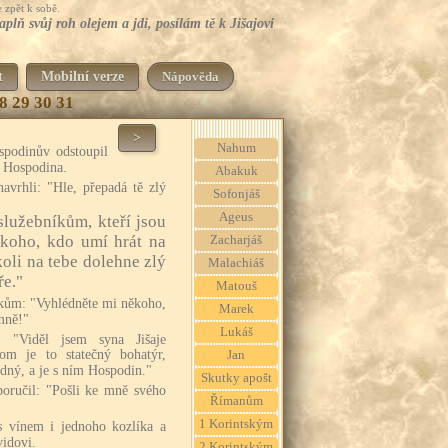
 zpět k sobě.
lň svůj roh olejem a jdi, posílám tě k Jišajovi
t
Mobilní verze
Nápověda
8
29
30
31
>
Nahum
podinův odstoupil
d Hospodina.
Abakuk
navrhli: "Hle, přepadá tě zlý
Sofonjáš
Ageus
lužebníkům, kteří jsou
ěkoho, kdo umí hrát na
Zacharjáš
koli na tebe dolehne zlý
Malachiáš
ře."
Matouš
íkům: "Vyhlédněte mi někoho,
Marek
mně!"
Lukáš
: "Viděl jsem syna Jišaje
om je to statečný bohatýr,
Jan
edný, a je s ním Hospodin."
Skutky apošt
 poručil: "Pošli ke mně svého
Římanům
1 Korintským
 s vínem i jednoho kozlíka a
vidovi.
2 Korintským