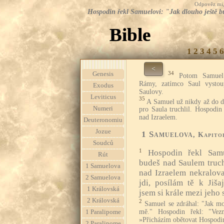
Odpověz mi, 
Hospodin řekl Samuelovi: "Jak dlouho ještě bud
Bible
1
2
3
4
5
6
<
34
Genesis
Potom Samuel
Rámy, zatímco Saul vysto
Exodus
Saulovy.
Leviticus
35
A Samuel už nikdy až do dn
Numeri
pro Saula truchlil. Hospodin 
nad Izraelem.
Deuteronomiu
Jozue
1 Samuelova
, Kapito
Soudců
1
Hospodin řekl Samu
Rút
budeš nad Saulem truch
1 Samuelova
nad Izraelem nekralova
2 Samuelova
jdi, posílám tě k Jiš
1 Královská
jsem si krále mezi jeho 
2 Královská
2
Samuel se zdráhal: "Jak mo
mě." Hospodin řekl: "Vezm
1 Paralipome
»Přicházím obětovat Hospodi
2 Paralipome