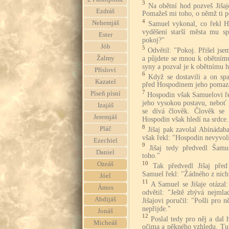
3
Na obětní hod pozveš Jišaj
Ezdráš
Pomažeš mi toho, o němž ti 
4
Nehemjáš
Samuel vykonal, co řekl H
vyděšení starší města mu spě
Ester
pokoj?"
Jób
5
Odvětil: "Pokoj. Přišel js
a půjdete se mnou k obětnímu
Žalmy
syny a pozval je k obětnímu 
Přísloví
6
Když se dostavili a on spatř
Kazatel
před Hospodinem jeho pomaz
7
Píseň písní
Hospodin však Samuelovi ře
jeho vysokou postavu, neboť 
Izajáš
se dívá člověk. Člověk se
Jeremjáš
Hospodin však hledí na srdce.
8
Pláč
Jišaj pak zavolal Abínáda
však řekl: "Hospodin nevyvoli
Ezechiel
9
Jišaj tedy předvedl Šamu
Daniel
toho."
10
Ozeáš
Tak předvedl Jišaj pře
Samuel řekl: "Žádného z nich
Jóel
11
A Samuel se Jišaje otázal:
Ámos
odvětil: "Ještě zbývá nejmla
Abdijáš
Jišajovi poručil: "Pošli pro
nepřijde."
Jonáš
12
Poslal tedy pro něj a dal 
Micheáš
očima a pěkného vzhledu. Tu