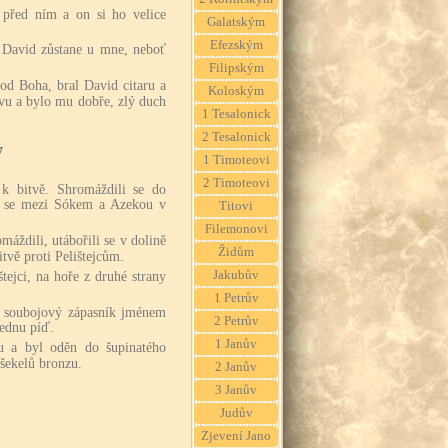
l před ním a on si ho velice
Galatským
Efezským
ť David zůstane u mne, neboť
Filipským
od Boha, bral David citaru a
Koloským
levu a bylo mu dobře, zlý duch
1 Tesalonick
2 Tesalonick
7
1 Timoteovi
2 Timoteovi
y k bitvě. Shromáždili se do
ili se mezi Sókem a Azekou v
Titovi
Filemonovi
máždili, utábořili se v dolině
Židům
itvě proti Pelištejcům.
Jakubův
štejci, na hoře z druhé strany
1 Petrův
ků soubojový zápasník jménem
2 Petrův
jednu píď.
1 Janův
u a byl oděn do šupinatého
 šekelů bronzu.
2 Janův
3 Janův
Judův
Zjevení Jano