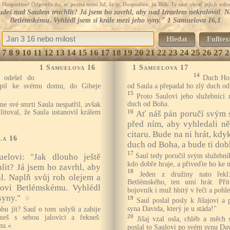
Hospodine! Odpověz mi, ať pozná tento lid, že ty, Hospodine, jsi Bůh. Ty sám obrať jejich srdce
eš nad Saulem truchlit? Já jsem ho zavrhl, aby nad Izraelem nekraloval. Nap
Betlémskému. Vyhlédl jsem si krále mezi jeho syny." 1 Samuelova 16,1
Hledat
Fulltex
7
8
9
10
11
12
13
14
15
16
17
18
19
20
21
22
23
24
25
26
27
2
1 Samuelova 16
1 Samuelova 17
14
 odešel do
Duch Hos
upil ke svému domu, do Gibeje
od Saula a přepadal ho zlý duch o
15
Proto Saulovi jeho služebníci 
e své smrti Saula nespatřil, avšak
duch od Boha.
litoval, že Saula ustanovil králem
16
Ať náš pán poručí svým s
před ním, aby vyhledali n
citaru. Bude na ni hrát, kdy
la 16
duch od Boha, a bude ti dob
17
Saul tedy poručil svým služebn
elovi: "Jak dlouho ještě
kdo dobře hraje, a přiveďte ho ke 
lit? Já jsem ho zavrhl, aby
18
Jeden z družiny nato řekl
l. Naplň svůj roh olejem a
Betlémského, ten umí hrát. Přit
ajovi Betlémskému. Vyhlédl
bojovník i muž hbitý v řeči a pohl
syny."
☆
19
Saul poslal posly k Jišajovi a
syna Davida, který je u stáda!"
hu jít? Saul o tom uslyší a zabije
20
eš s sebou jalovici a řekneš:
Jišaj vzal osla, chléb a měch
nu.«
poslal to Saulovi po svém synu Da