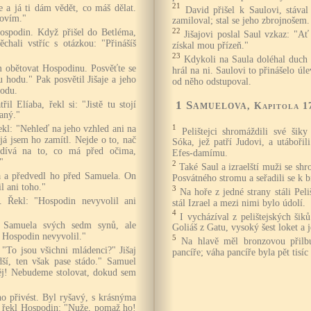
21
e a já ti dám vědět, co máš dělat.
David přišel k Saulovi, stáva
povím."
zamiloval; stal se jeho zbrojnošem.
22
ospodin. Když přišel do Betléma,
Jišajovi poslal Saul vzkaz: "A
chali vstříc s otázkou: "Přinášíš
získal mou přízeň."
23
Kdykoli na Saula doléhal duch 
em obětovat Hospodinu. Posvěťte se
hrál na ni. Saulovi to přinášelo ú
 hodu." Pak posvětil Jišaje a jeho
od něho odstupoval.
hodu.
1 Samuelova
il Elíaba, řekl si: "Jistě tu stojí
, Kapitola 1
aný."
1
kl: "Nehleď na jeho vzhled ani na
Pelištejci shromáždili své šik
já jsem ho zamítl. Nejde o to, nač
Sóka, jež patří Judovi, a utáboř
 dívá na to, co má před očima,
Efes-damímu.
"
2
Také Saul a izraelští muži se shro
ba a předvedl ho před Samuela. On
Posvátného stromu a seřadili se k b
l ani toho."
3
Na hoře z jedné strany stáli Peli
. Řekl: "Hospodin nevyvolil ani
stál Izrael a mezi nimi bylo údolí.
4
I vycházíval z pelištejských ši
d Samuela svých sedm synů, ale
Goliáš z Gatu, vysoký šest loket a 
 Hospodin nevyvolil."
5
Na hlavě měl bronzovou přilb
 "To jsou všichni mládenci?" Jišaj
pancíře; váha pancíře byla pět tisíc
dší, ten však pase stádo." Samuel
 něj! Nebudeme stolovat, dokud sem
ho přivést. Byl ryšavý, s krásnýma
 řekl Hospodin: "Nuže, pomaž ho!