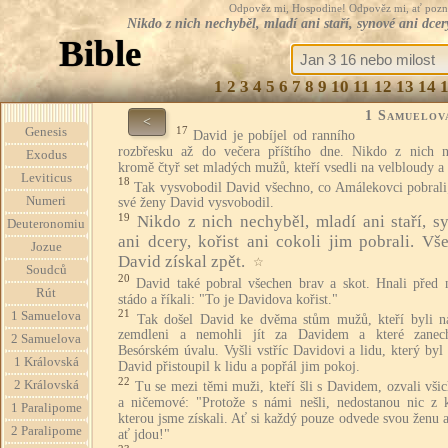
Odpověz mi, Hospodine! Odpověz mi, ať pozná te
Nikdo z nich nechyběl, mladí ani staří, synové ani dcer
Bible
1
2
3
4
5
6
7
8
9
10
11
12
13
14
1 Samuelov
<
17
Genesis
David je pobíjel od ranního
rozbřesku až do večera příštího dne. Nikdo z nich n
Exodus
kromě čtyř set mladých mužů, kteří vsedli na velbloudy a 
Leviticus
18
Tak vysvobodil David všechno, co Amálekovci pobrali;
Numeri
své ženy David vysvobodil.
19
Nikdo z nich nechyběl, mladí ani staří, s
Deuteronomiu
ani dcery, kořist ani cokoli jim pobrali. Vš
Jozue
David získal zpět.
☆
Soudců
20
David také pobral všechen brav a skot. Hnali před 
Rút
stádo a říkali: "To je Davidova kořist."
21
1 Samuelova
Tak došel David ke dvěma stům mužů, kteří byli n
zemdleni a nemohli jít za Davidem a které zanec
2 Samuelova
Besórském úvalu. Vyšli vstříc Davidovi a lidu, který byl
1 Královská
David přistoupil k lidu a popřál jim pokoj.
22
2 Královská
Tu se mezi těmi muži, kteří šli s Davidem, ozvali všic
a ničemové: "Protože s námi nešli, nedostanou nic z ko
1 Paralipome
kterou jsme získali. Ať si každý pouze odvede svou ženu a
2 Paralipome
ať jdou!"