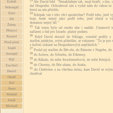
23
Ale David řekl: "Nenakládejte tak, moji bratři, s tím,
Ezdráš
dal Hospodin. Ochraňoval nás a vydal nám do rukou tu 
Nehemjáš
která na nás přitrhla.
Ester
24
Kdopak vás v této věci uposlechne? Podíl toho, jenž v
boje, bude stejný jako podíl toho, jenž zůstal u výs
Jób
dostanou stejný díl."
Žalmy
25
Tak tomu bylo od onoho dne i nadále. Ustanovil t
Přísloví
nařízení a řád pro Izraele, platný podnes.
26
Kazatel
Když David dorazil do Siklagu, rozeslal podíly z k
starším judským, svým přátelům, se vzkazem: "To je pro 
Píseň písní
z kořisti získané na Hospodinových nepřátelích."
Izajáš
27
Poslal jej starším do Bét-elu, do Rámotu v Negebu, do J
28
Jeremjáš
do Aróeru, do Sifmótu, do Eštemoy,
29
do Rákalu, do měst Jerachmeelovců, do měst Kénijců,
Pláč
30
do Chormy, do Bór-ašanu, do Ataku,
Ezechiel
31
do Chebrónu a na všechna místa, kam David se svým
Daniel
chodíval.
Ozeáš
Jóel
Ámos
Abdijáš
Jonáš
Micheáš