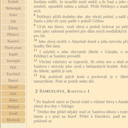
Jordánu viděli, že izraelští muži utekli a že Saul a jeho
Ezdráš
zemřeli, opouštěli města a utíkali. Přišli Pelištejci a usadi
Nehemjáš
nich.
Ester
8
Pelištejci přišli druhého dne, aby obrali pobité, a našli
Saula a jeho tři syny padlé v pohoří Gilbóa.
Jób
9
Uťali mu hlavu, vzali zbroj a poslali kolovat po peli
Žalmy
zemi jako radostné poselství pro dům svých modlářských 
Přísloví
pro lid.
10
Kazatel
Jeho zbroj uložili v Aštartině domě a jeho mrtvolu při
hradby Bét-šanu.
Píseň písní
11
I uslyšeli o něm obyvatelé Jábeše v Gileádu, o t
Izajáš
Pelištejci se Saulem provedli.
12
Jeremjáš
Všichni válečníci se vypravili, šli celou noc a sňali 
Saulovu i mrtvoly jeho synů z bétšanských hradeb. Když
Pláč
do Jábeše, spálili je tam.
Ezechiel
13
Pak posbírali jejich kosti a pochovali je v Jábe
Daniel
tamaryškem. Poté se postili sedm dní.
Ozeáš
2 Samuelova
, Kapitola 1
Jóel
Ámos
1
Po Saulově smrti se David vrátil z vítězné bitvy s Amá
zůstal dva dny v Siklagu.
Abdijáš
2
Třetího dne přišel nějaký muž ze Saulova tábora s roz
Jonáš
šatem a s prstí na hlavě. Přišel k Davidovi, padl na
Micheáš
poklonil se.