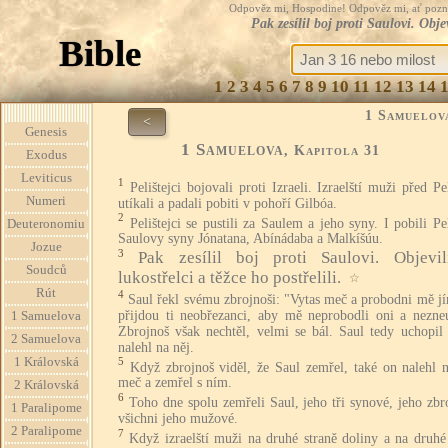
Odpověz mi, Hospodine! Odpověz mi, ať pozná te
Pak zesílil boj proti Saulovi. Obje
Bible
1
2
3
4
5
6
7
8
9
10
11
12
13
14
1 Samuelov
<
Genesis
1 Samuelova
, Kapitola 31
Exodus
Leviticus
1
Pelištejci bojovali proti Izraeli. Izraelští muži před Pel
Numeri
utíkali a padali pobiti v pohoří Gilbóa.
2
Pelištejci se pustili za Saulem a jeho syny. I pobili Pel
Deuteronomiu
Saulovy syny Jónatana, Abínádaba a Malkíšúu.
Jozue
3
Pak zesílil boj proti Saulovi. Objevi
Soudců
lukostřelci a těžce ho postřelili.
☆
Rút
4
Saul řekl svému zbrojnoši: "Vytas meč a probodni mě j
přijdou ti neobřezanci, aby mě neprobodli oni a nezneuc
1 Samuelova
Zbrojnoš však nechtěl, velmi se bál. Saul tedy uchopil
2 Samuelova
nalehl na něj.
1 Královská
5
Když zbrojnoš viděl, že Saul zemřel, také on nalehl n
meč a zemřel s ním.
2 Královská
6
Toho dne spolu zemřeli Saul, jeho tři synové, jeho zbr
1 Paralipome
všichni jeho mužové.
2 Paralipome
7
Když izraelští muži na druhé straně doliny a na druhé