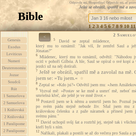
Odpověz mi, Hospodine! Odpověz mi, ať pozná te
Ještě se obrátil, spatřil mě a z
Bible
1
2
3
4
5
6
7
8
9
10
11
2 Samuelo
<
5
Genesis
David se zeptal mládence,
který mu to oznámil: "Jak víš, že zemřel Saul a je
Exodus
Jónatan?"
Leviticus
6
Mládenec, který mu to oznámil, odvětil: "Náhodou j
Numeri
ocitl v pohoří Gilbóa. A hle, Saul se opíral o své kopí a
jezdci už na něj dotírali.
Deuteronomiu
7
Ještě se obrátil, spatřil mě a zavolal na mě.
Jozue
jsem se: »Tu jsem.«
☆
Soudců
8
Zeptal se: »Kdo jsi?« Odvětil jsem mu: »Jsem Amálekov
Rút
9
Vyzval mě: »Postav se ke mně a usmrť mě, neboť mě
smrtelná křeč, ale ještě je ve mně život.«
1 Samuelova
10
Postavil jsem se k němu a usmrtil jsem ho. Poznal js
2 Samuelova
po svém pádu stejně nebude živ. Sňal jsem mu z
1 Královská
královskou čelenku a z paže náramek a přinesl jsem 
svému pánu."
2 Královská
11
David uchopil svůj šat a roztrhl jej, stejně tak i všichn
1 Paralipome
kteří byli s ním.
2 Paralipome
12
Naříkali, plakali a postili se až do večera pro Saula a p