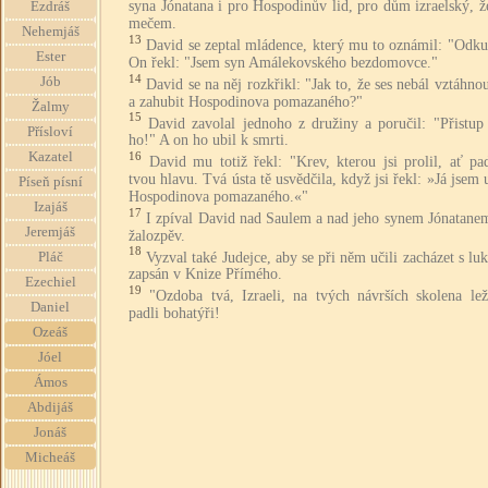
syna Jónatana i pro Hospodinův lid, pro dům izraelský, ž
Ezdráš
mečem.
Nehemjáš
13
David se zeptal mládence, který mu to oznámil: "Odku
Ester
On řekl: "Jsem syn Amálekovského bezdomovce."
14
Jób
David se na něj rozkřikl: "Jak to, že ses nebál vztáhno
a zahubit Hospodinova pomazaného?"
Žalmy
15
David zavolal jednoho z družiny a poručil: "Přistup
Přísloví
ho!" A on ho ubil k smrti.
Kazatel
16
David mu totiž řekl: "Krev, kterou jsi prolil, ať p
tvou hlavu. Tvá ústa tě usvědčila, když jsi řekl: »Já jsem 
Píseň písní
Hospodinova pomazaného.«"
Izajáš
17
I zpíval David nad Saulem a nad jeho synem Jónatanem
Jeremjáš
žalozpěv.
18
Vyzval také Judejce, aby se při něm učili zacházet s lu
Pláč
zapsán v Knize Přímého.
Ezechiel
19
"Ozdoba tvá, Izraeli, na tvých návrších skolena lež
Daniel
padli bohatýři!
Ozeáš
Jóel
Ámos
Abdijáš
Jonáš
Micheáš