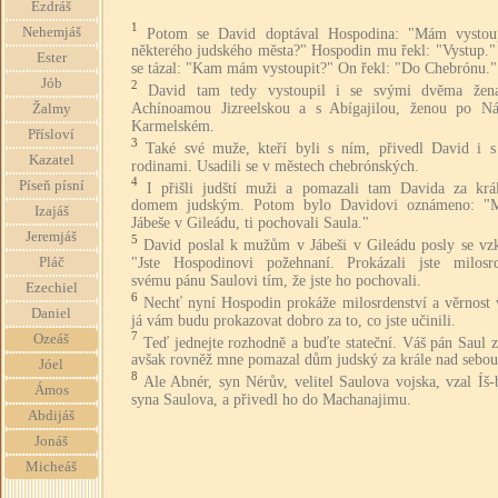
Ezdráš
1
Nehemjáš
Potom se David doptával Hospodina: "Mám vystou
některého judského města?" Hospodin mu řekl: "Vystup."
Ester
se tázal: "Kam mám vystoupit?" On řekl: "Do Chebrónu."
Jób
2
David tam tedy vystoupil i se svými dvěma žen
Achínoamou Jizreelskou a s Abígajilou, ženou po Ná
Žalmy
Karmelském.
Přísloví
3
Také své muže, kteří byli s ním, přivedl David i s 
Kazatel
rodinami. Usadili se v městech chebrónských.
4
Píseň písní
I přišli judští muži a pomazali tam Davida za krá
domem judským. Potom bylo Davidovi oznámeno: "
Izajáš
Jábeše v Gileádu, ti pochovali Saula."
Jeremjáš
5
David poslal k mužům v Jábeši v Gileádu posly se vz
"Jste Hospodinovi požehnaní. Prokázali jste milosrd
Pláč
svému pánu Saulovi tím, že jste ho pochovali.
Ezechiel
6
Nechť nyní Hospodin prokáže milosrdenství a věrnost 
Daniel
já vám budu prokazovat dobro za to, co jste učinili.
7
Ozeáš
Teď jednejte rozhodně a buďte stateční. Váš pán Saul 
avšak rovněž mne pomazal dům judský za krále nad sebou
Jóel
8
Ale Abnér, syn Nérův, velitel Saulova vojska, vzal Íš-
Ámos
syna Saulova, a přivedl ho do Machanajimu.
Abdijáš
Jonáš
Micheáš