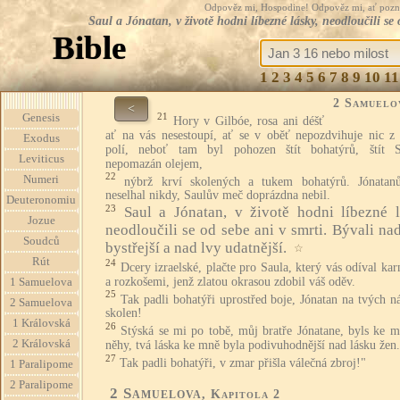
Odpověz mi, Hospodine! Odpověz mi, ať pozná te
Saul a Jónatan, v životě hodni líbezné lásky, neodloučili se 
Bible
1
2
3
4
5
6
7
8
9
10
11
2 Samuelo
<
21
Genesis
Hory v Gilbóe, rosa ani déšť
ať na vás nesestoupí, ať se v oběť nepozdvihuje nic z 
Exodus
polí, neboť tam byl pohozen štít bohatýrů, štít S
Leviticus
nepomazán olejem,
22
Numeri
nýbrž krví skolených a tukem bohatýrů. Jónatan
neselhal nikdy, Saulův meč doprázdna nebil.
Deuteronomiu
23
Saul a Jónatan, v životě hodni líbezné l
Jozue
neodloučili se od sebe ani v smrti. Bývali na
Soudců
bystřejší a nad lvy udatnější.
☆
Rút
24
Dcery izraelské, plačte pro Saula, který vás odíval k
a rozkošemi, jenž zlatou okrasou zdobil váš oděv.
1 Samuelova
25
Tak padli bohatýři uprostřed boje, Jónatan na tvých n
2 Samuelova
skolen!
1 Královská
26
Stýská se mi po tobě, můj bratře Jónatane, byls ke m
2 Královská
něhy, tvá láska ke mně byla podivuhodnější nad lásku žen.
27
Tak padli bohatýři, v zmar přišla válečná zbroj!"
1 Paralipome
2 Paralipome
2 Samuelova
, Kapitola 2