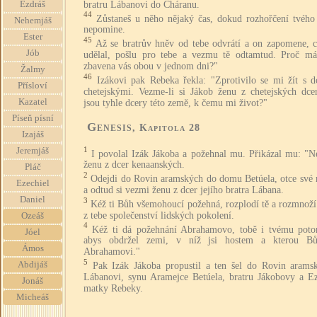
bratru Lábanovi do Cháranu.
Ezdráš
44
Zůstaneš u něho nějaký čas, dokud rozhořčení tvého 
Nehemjáš
nepomine.
Ester
45
Až se bratrův hněv od tebe odvrátí a on zapomene, 
Jób
udělal, pošlu pro tebe a vezmu tě odtamtud. Proč m
zbavena vás obou v jednom dni?"
Žalmy
46
Izákovi pak Rebeka řekla: "Zprotivilo se mi žít s d
Přísloví
chetejskými. Vezme-li si Jákob ženu z chetejských dcer
Kazatel
jsou tyhle dcery této země, k čemu mi život?"
Píseň písní
Genesis
, Kapitola 28
Izajáš
1
Jeremjáš
I povolal Izák Jákoba a požehnal mu. Přikázal mu: "Ne
ženu z dcer kenaanských.
Pláč
2
Odejdi do Rovin aramských do domu Betúela, otce své 
Ezechiel
a odtud si vezmi ženu z dcer jejího bratra Lábana.
Daniel
3
Kéž ti Bůh všemohoucí požehná, rozplodí tě a rozmnoží
z tebe společenství lidských pokolení.
Ozeáš
4
Kéž ti dá požehnání Abrahamovo, tobě i tvému poto
Jóel
abys obdržel zemi, v níž jsi hostem a kterou B
Ámos
Abrahamovi."
5
Abdijáš
Pak Izák Jákoba propustil a ten šel do Rovin arams
Lábanovi, synu Aramejce Betúela, bratru Jákobovy a E
Jonáš
matky Rebeky.
Micheáš