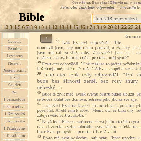
Odpověz mi, Hospodine! Odpověz mi, ať pozná te
Jeho otec Izák tedy odpověděl: "Tvé sídliště
Bible
1
2
3
4
5
6
7
8
9
10
11
12
13
14
15
16
17
18
19
20
21
22
23
24
Genesi
<
37
Genesis
Izák Ezauovi odpověděl: "Hle,
ustanovil jsem, aby nad tebou panoval, a všechny jeho 
Exodus
jsem mu dal za služebníky. Zabezpečil jsem jej i ob
Leviticus
moštem. Co bych mohl udělat pro tebe, můj synu?"
38
Numeri
Ezau otci odpověděl: "Což máš jen to jediné požehnání
Požehnej mně, také mně, otče!" A Ezau zaúpěl a rozplakal
Deuteronomiu
39
Jeho otec Izák tedy odpověděl: "Tvé síd
Jozue
bude bez žírnosti země, bez rosy shůry,
Soudců
nebeské.
☆
Rút
40
Bude tě živit meč, avšak svému bratru budeš sloužit. J
se budeš toulat bez domova, setřeseš jeho jho ze své šíje."
1 Samuelova
41
I zanevřel Ezau na Jákoba pro požehnání, jímž mu jeh
2 Samuelova
požehnal. A řekl sám k sobě: "Mému otci se blíží dny tru
1 Královská
zabiji svého bratra Jákoba."
42
2 Královská
Když byla Rebece oznámena slova jejího staršího syna
dala si zavolat svého mladšího syna Jákoba a řekla mu:
1 Paralipome
bratr Ezau pomýšlí na pomstu. Chce tě zabít.
2 Paralipome
43
Proto mě nyní poslechni, můj synu: Ihned uprchni 