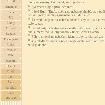
Ezdráš
plody se semeny. Bůh viděl, že to je dobré.
13
Byl večer a bylo jitro, den třetí.
Nehemjáš
14
I řekl Bůh: "Buďte světla na nebeské klenbě, aby odd
Ester
den od noci! Budou na znamení časů, dnů a let.
Jób
15
Ta světla ať jsou na nebeské klenbě, aby svítila nad z
Žalmy
stalo se tak.
16
Učinil tedy Bůh dvě veliká světla: větší světlo, aby vl
Přísloví
dne, a menší světlo, aby vládlo v noci; učinil i hvězdy.
Kazatel
17
Bůh je umístil na nebeskou klenbu, aby svítila nad zem
Píseň písní
18
aby vládla ve dne a v noci a oddělovala světlo od tmy.
Izajáš
že to je dobré.
Jeremjáš
Pláč
Ezechiel
Daniel
Ozeáš
Jóel
Ámos
Abdijáš
Jonáš
Micheáš