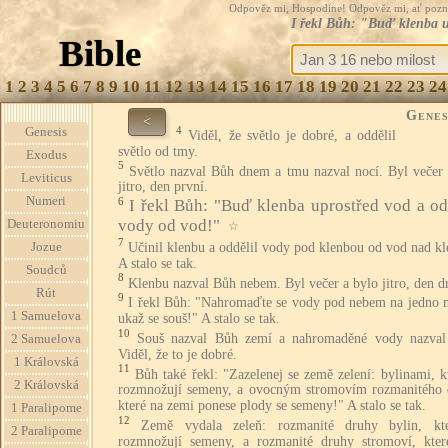
Odpověz mi, Hospodine! Odpověz mi, ať pozná te
I řekl Bůh: "Buď klenba u
Bible
1
2
3
4
5
6
7
8
9
10
11
12
13
14
15
16
17
18
19
20
21
22
23
24
Genes
<
4
Genesis
Viděl, že světlo je dobré, a oddělil
světlo od tmy.
Exodus
5
Světlo nazval Bůh dnem a tmu nazval nocí. Byl večer 
Leviticus
jitro, den první.
Numeri
6
I řekl Bůh: "Buď klenba uprostřed vod a od
vody od vod!"
Deuteronomiu
☆
7
Učinil klenbu a oddělil vody pod klenbou od vod nad k
Jozue
A stalo se tak.
Soudců
8
Klenbu nazval Bůh nebem. Byl večer a bylo jitro, den d
Rút
9
I řekl Bůh: "Nahromaďte se vody pod nebem na jedno m
1 Samuelova
ukaž se souš!" A stalo se tak.
10
Souš nazval Bůh zemí a nahromaděné vody nazval
2 Samuelova
Viděl, že to je dobré.
1 Královská
11
Bůh také řekl: "Zazelenej se země zelení: bylinami, k
2 Královská
rozmnožují semeny, a ovocným stromovím rozmanitého 
které na zemi ponese plody se semeny!" A stalo se tak.
1 Paralipome
12
Země vydala zeleň: rozmanité druhy bylin, kt
2 Paralipome
rozmnožují semeny, a rozmanité druhy stromoví, kter