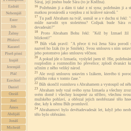
Sáraj, její jméno bude Sára (to je Kněžna).
Ezdráš
16
Požehnám ji a dám ti také z ní syna; požehnám ji a s
matkou pronárodů a vzejdou z ní králové národů."
Nehemjáš
17
Tu padl Abraham na tvář, usmál se a v duchu si řekl: 
Ester
může narodit syn stoletému? Cožpak bude Sára r
Jób
devadesáti?"
18
Proto Abraham Bohu řekl: "Kéž by Izmael žil
Žalmy
blízkosti!"
Přísloví
19
Bůh však pravil: "A přece ti tvá žena Sára porodí 
Kazatel
nazveš ho Izák (to je Smíšek). Svou smlouvu s ním ustav
jeho potomstvo jako smlouvu věčnou.
Píseň písní
20
A pokud jde o Izmaela, vyslyšel jsem tě: Hle, požehn
Izajáš
rozplodím a rozmnožím ho převelice; zplodí dvanáct kn
Jeremjáš
učiním z něho veliký národ.
21
Pláč
Ale svoji smlouvu ustavím s Izákem, kterého ti porod
příštího roku v tomto čase."
Ezechiel
22
Bůh skončil rozmluvu s Abrahamem a vystoupil od něh
Daniel
23
Abraham tedy vzal svého syna Izmaela a všechny zroz
Ozeáš
svém domě i všechny koupené za stříbro, všechnu svou
mužského pohlaví, a obřezal jejich neobřezané tělo hne
Jóel
dne, kdy k němu Bůh promluvil.
Ámos
24
Abrahamovi bylo devětadevadesát let, když jeho neob
Abdijáš
tělo bylo obřezáno.
Jonáš
Micheáš