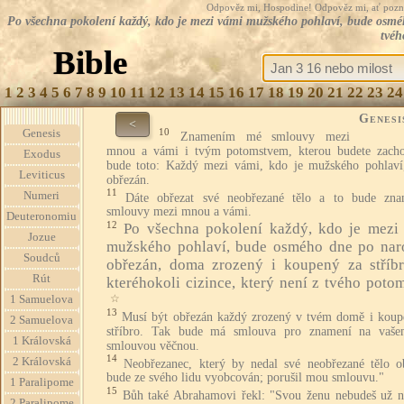
Odpověz mi, Hospodine! Odpověz mi, ať pozná te
Po všechna pokolení každý, kdo je mezi vámi mužského pohlaví, bude osmého
tvéh
Bible
1
2
3
4
5
6
7
8
9
10
11
12
13
14
15
16
17
18
19
20
21
22
23
24
Genesi
<
10
Genesis
Znamením mé smlouvy mezi
mnou a vámi i tvým potomstvem, kterou budete zacho
Exodus
bude toto: Každý mezi vámi, kdo je mužského pohlaví
Leviticus
obřezán.
11
Numeri
Dáte obřezat své neobřezané tělo a to bude zn
smlouvy mezi mnou a vámi.
Deuteronomiu
12
Po všechna pokolení každý, kdo je mezi
Jozue
mužského pohlaví, bude osmého dne po nar
Soudců
obřezán, doma zrozený i koupený za stříb
Rút
kteréhokoli cizince, který není z tvého potom
☆
1 Samuelova
13
Musí být obřezán každý zrozený v tvém domě i koup
2 Samuelova
stříbro. Tak bude má smlouva pro znamení na vaše
1 Královská
smlouvou věčnou.
14
2 Královská
Neobřezanec, který by nedal své neobřezané tělo ob
bude ze svého lidu vyobcován; porušil mou smlouvu."
1 Paralipome
15
Bůh také Abrahamovi řekl: "Svou ženu nebudeš už n
2 Paralipome