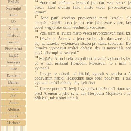
16
Ezdráš
Budou mi odděleni z Izraelců jako dar; vzal jsem si j
všech, kteří otvírají lůno, místo všech prvorozenýc
Nehemjáš
Izraelci.
Ester
17
Mně patří všechno prvorozené mezi Izraelci, čl
Jób
dobytče. Oddělil jsem je pro sebe jako svaté v den, kd
pobil v egyptské zemi všechno prvorozené.
Žalmy
18
Vzal jsem si lévijce místo všech prvorozených mezi Izra
Přísloví
19
Dávám je Áronovi a jeho synům jako darované z Izr
Kazatel
aby za Izraelce vykonávali službu při stanu setkávání. B
Izraelce vykonávat smírčí obřady, aby je nepostihla po
Píseň písní
když přistoupí ke svatyni."
Izajáš
20
Mojžíš a Áron i celá pospolitost Izraelců vykonali s lévi
Jeremjáš
co o nich přikázal Hospodin Mojžíšovi; to s nimi Iz
vykonali.
Pláč
21
Lévijci se očistili od hříchů, vyprali si roucha a 
Ezechiel
podáváním nabídl Hospodinu jako oběť podávání, a tak
Daniel
vykonal smírčí obřady, aby byli čisti.
22
Teprve potom šli lévijci vykonávat službu při stanu se
Ozeáš
před Áronem a jeho syny. Jak Hospodin Mojžíšovi o lév
Jóel
příkázal, tak s nimi učinili.
Ámos
Abdijáš
Jonáš
Micheáš