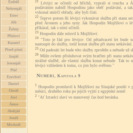
21
Ezdráš
Lévijci se očistili od hříchů, vyprali si roucha a 
podáváním nabídl Hospodinu jako oběť podávání, a tak
Nehemjáš
vykonal smírčí obřady, aby byli čisti.
Ester
22
Teprve potom šli lévijci vykonávat službu při stanu se
Jób
před Áronem a jeho syny. Jak Hospodin Mojžíšovi o lév
příkázal, tak s nimi učinili.
Žalmy
23
Hospodin dále mluvil k Mojžíšovi:
Přísloví
24
"Toto je řád pro lévijce: Od pětadvaceti let bude s
Kazatel
nastoupit do služby, totiž konat službu při stanu setkávání.
25
Píseň písní
Od padesáti let bude této služby zproštěn a nebude už sl
26
Může ovšem přisluhovat svým bratřím při stanu setkáv
Izajáš
strážné službě, ale vlastní službu konat nebude. Tak to u
Jeremjáš
lévijci vzhledem k tomu, co jim bylo svěřeno."
Pláč
Numeri
, Kapitola 9
Ezechiel
Daniel
1
Hospodin promluvil k Mojžíšovi na Sínajské poušti v 
Ozeáš
měsíci, druhého roku po jejich vyjití z egyptské země:
2
"Ať Izraelci slaví ve stanovený čas hod beránka.
Jóel
Ámos
Abdijáš
Jonáš
Micheáš