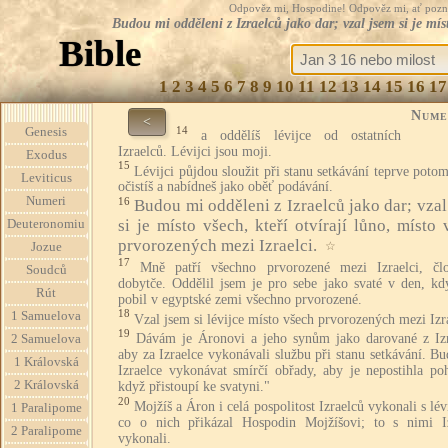
Odpověz mi, Hospodine! Odpověz mi, ať pozná te
Budou mi odděleni z Izraelců jako dar; vzal jsem si je mís
Bible
1
2
3
4
5
6
7
8
9
10
11
12
13
14
15
16
17
Nume
<
14
Genesis
a oddělíš lévijce od ostatních
Izraelců. Lévijci jsou moji.
Exodus
15
Lévijci půjdou sloužit při stanu setkávání teprve potom
Leviticus
očistíš a nabídneš jako oběť podávání.
Numeri
16
Budou mi odděleni z Izraelců jako dar; vzal
si je místo všech, kteří otvírají lůno, místo
Deuteronomiu
prvorozených mezi Izraelci.
☆
Jozue
17
Mně patří všechno prvorozené mezi Izraelci, čl
Soudců
dobytče. Oddělil jsem je pro sebe jako svaté v den, kd
Rút
pobil v egyptské zemi všechno prvorozené.
18
1 Samuelova
Vzal jsem si lévijce místo všech prvorozených mezi Izra
19
Dávám je Áronovi a jeho synům jako darované z Izr
2 Samuelova
aby za Izraelce vykonávali službu při stanu setkávání. B
1 Královská
Izraelce vykonávat smírčí obřady, aby je nepostihla po
2 Královská
když přistoupí ke svatyni."
20
Mojžíš a Áron i celá pospolitost Izraelců vykonali s lévi
1 Paralipome
co o nich přikázal Hospodin Mojžíšovi; to s nimi Iz
2 Paralipome
vykonali.