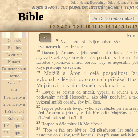
Odpověz mi, Hospodine! Odpověz mi, ať pozná te
Mojžíš a Áron i celá pospolitost Izraelců vykonali s lévijci
Bible
1
2
3
4
5
6
7
8
9
10
11
12
13
14
15
16
17
Nume
<
18
Genesis
Vzal jsem si lévijce místo všech
prvorozených mezi Izraelci.
Exodus
19
Dávám je Áronovi a jeho synům jako darované z Izr
Leviticus
aby za Izraelce vykonávali službu při stanu setkávání. B
Numeri
Izraelce vykonávat smírčí obřady, aby je nepostihla po
když přistoupí ke svatyni."
Deuteronomiu
20
Mojžíš a Áron i celá pospolitost Izr
Jozue
vykonali s lévijci to, co o nich přikázal Hos
Soudců
Mojžíšovi; to s nimi Izraelci vykonali.
☆
Rút
21
Lévijci se očistili od hříchů, vyprali si roucha a 
podáváním nabídl Hospodinu jako oběť podávání, a tak
1 Samuelova
vykonal smírčí obřady, aby byli čisti.
2 Samuelova
22
Teprve potom šli lévijci vykonávat službu při stanu se
1 Královská
před Áronem a jeho syny. Jak Hospodin Mojžíšovi o lév
příkázal, tak s nimi učinili.
2 Královská
23
Hospodin dále mluvil k Mojžíšovi:
1 Paralipome
24
"Toto je řád pro lévijce: Od pětadvaceti let bude s
2 Paralipome
nastoupit do služby, totiž konat službu při stanu setkávání.