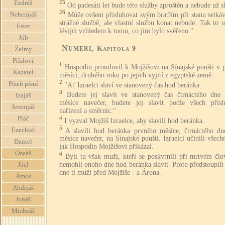
25
Ezdráš
Od padesáti let bude této služby zproštěn a nebude už sl
26
Může ovšem přisluhovat svým bratřím při stanu setkáv
Nehemjáš
strážné službě, ale vlastní službu konat nebude. Tak to u
Ester
lévijci vzhledem k tomu, co jim bylo svěřeno."
Jób
Numeri
, Kapitola 9
Žalmy
Přísloví
1
Hospodin promluvil k Mojžíšovi na Sínajské poušti v 
Kazatel
měsíci, druhého roku po jejich vyjití z egyptské země:
2
Píseň písní
"Ať Izraelci slaví ve stanovený čas hod beránka.
3
Budete jej slavit ve stanovený čas čtrnáctého dne 
Izajáš
měsíce navečer, budete jej slavit podle všech přísl
Jeremjáš
nařízení a směrnic."
4
Pláč
I vyzval Mojžíš Izraelce, aby slavili hod beránka.
5
Ezechiel
A slavili hod beránka prvního měsíce, čtrnáctého dn
měsíce navečer, na Sínajské poušti. Izraelci učinili všech
Daniel
jak Hospodin Mojžíšovi přikázal.
Ozeáš
6
Byli tu však muži, kteří se poskvrnili při mrtvém člo
nemohli onoho dne hod beránka slavit. Proto předstoupil
Jóel
dne ti muži před Mojžíše - a Árona -
Ámos
Abdijáš
Jonáš
Micheáš