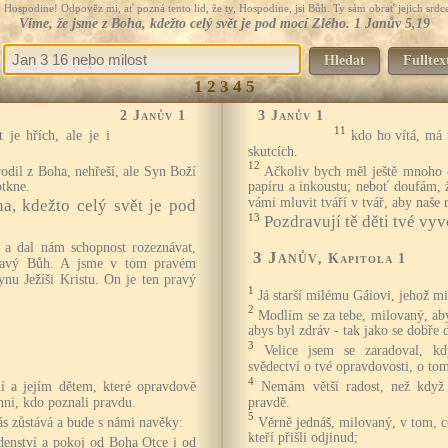
Hospodine! Odpověz mi, ať pozná tento lid, že ty, Hospodine, jsi Bůh. Ty sám obrať jejich srdce
Víme, že jsme z Boha, kdežto celý svět je pod mocí Zlého. 1 Janův 5,19
Hledat
Fulltex
1
2
3
4
5
2 Janův 1
3 Janův 1
11
 je hřích, ale je i
kdo ho vítá, má 
skutcích.
12
odil z Boha, nehřeší, ale Syn Boží
Ačkoliv bych měl ještě mnoho 
otkne.
papíru a inkoustu; neboť doufám, 
vámi mluvit tváří v tvář, aby naše 
a, kdežto celý svět je pod
13
Pozdravují tě děti tvé vyv
 a dal nám schopnost rozeznávat,
3 Janův
, Kapitola 1
ravý Bůh. A jsme v tom pravém
nu Ježíši Kristu. On je ten pravý
1
Já starší milému Gáiovi, jehož mi
2
Modlím se za tebe, milovaný, aby
abys byl zdráv - tak jako se dobře d
3
Velice jsem se zaradoval, kd
svědectví o tvé opravdovosti, o tom
4
Nemám větší radost, než když 
ní a jejím dětem, které opravdově
pravdě.
chni, kdo poznali pravdu.
5
Věrně jednáš, milovaný, v tom, co 
nás zůstává a bude s námi navěky:
kteří přišli odjinud;
denství a pokoj od Boha Otce i od