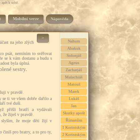
 zpět k sobě.
t
Mobilní verze
Nápověda
>
Nahum
účast na jeho zlých
Abakuk
co psát, nemíním to svěřovat
Sofonjáš
že se k vám dostanu a budu s
Ageus
radost byla úplná.
olené sestry.
Zacharjáš
Malachiáš
Matouš
Marek
luji v pravdě.
 se ti ve všem dobře dařilo a
Lukáš
aří tvé duši.
Jan
yž přišli bratří a vydávali
Skutky apošt
, že žiješ v pravdě.
Římanům
slyším, že moje děti žijí v
1 Korintským
činíš pro bratry, a to pro ty,
2 Korintským