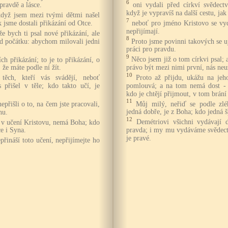
6
oni vydali před církví svědectv
pravdě a lásce.
když je vypravíš na další cestu, ja
 když jsem mezi tvými dětmi našel
7
neboť pro jméno Kristovo se vyd
ak jsme dostali přikázání od Otce.
nepřijímají.
že bych ti psal nové přikázání, ale
8
Proto jsme povinni takových se u
d počátku: abychom milovali jedni
práci pro pravdu.
9
Něco jsem již o tom církvi psal; a
ích přikázání; to je to přikázání, o
právo být mezi nimi první, nás neu
 že máte podle ní žít.
10
Proto až přijdu, ukážu na jeh
ěch, kteří vás svádějí, neboť
pomlouvá; a na tom nemá dost - a
s přišel v těle; kdo takto učí, je
kdo je chtějí přijmout, v tom brání 
11
Můj milý, neřiď se podle zlé
epřišli o to, na čem jste pracovali,
jedná dobře, je z Boha; kdo jedná 
nu.
12
Demétriovi všichni vydávají 
á v učení Kristovu, nemá Boha; kdo
pravda; i my mu vydáváme svědectví
e i Syna.
je pravé.
přináší toto učení, nepřijímejte ho