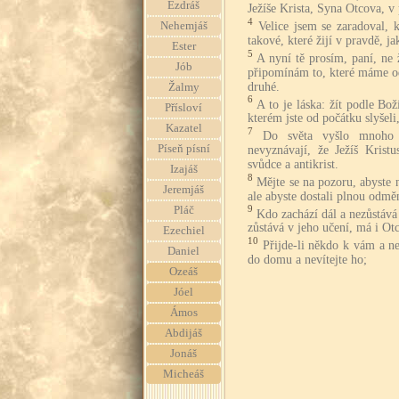
Ezdráš
Ježíše Krista, Syna Otcova, v 
4
Velice jsem se zaradoval,
Nehemjáš
takové, které žijí v pravdě, j
Ester
5
A nyní tě prosím, paní, ne 
Jób
připomínám to, které máme o
druhé.
Žalmy
6
A to je láska: žít podle Bož
Přísloví
kterém jste od počátku slyšeli,
Kazatel
7
Do světa vyšlo mnoho t
Píseň písní
nevyznávají, že Ježíš Kristu
svůdce a antikrist.
Izajáš
8
Mějte se na pozoru, abyste n
Jeremjáš
ale abyste dostali plnou odmě
9
Pláč
Kdo zachází dál a nezůstáv
zůstává v jeho učení, má i Otc
Ezechiel
10
Přijde-li někdo k vám a ne
Daniel
do domu a nevítejte ho;
Ozeáš
Jóel
Ámos
Abdijáš
Jonáš
Micheáš