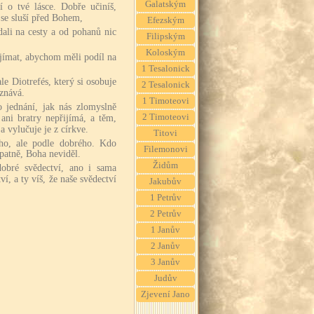
Galatským
í o tvé lásce. Dobře učiníš,
k se sluší před Bohem,
Efezským
ali na cesty a od pohanů nic
Filipským
Koloským
jímat, abychom měli podíl na
1 Tesalonick
le Diotrefés, který si osobuje
2 Tesalonick
znává.
1 Timoteovi
o jednání, jak nás zlomyslně
2 Timoteovi
ni bratry nepřijímá, a těm,
a vylučuje je z církve.
Titovi
ho, ale podle dobrého. Kdo
Filemonovi
špatně, Boha neviděl.
Židům
dobré svědectví, ano i sama
, a ty víš, že naše svědectví
Jakubův
1 Petrův
2 Petrův
1 Janův
2 Janův
3 Janův
Judův
Zjevení Jano