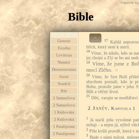
Odpověz mi, 
Bible
<
17
Genesis
Každá nepravost
hřích, který není k smrti.
Exodus
18
Víme, že nikdo, kdo se nar
Leviticus
jej chrání a Zlý se ho ani ned
Numeri
19
Víme, že jsme z Boh
mocí Zlého.
Deuteronomiu
☆
20
Víme, že Syn Boží přišel
Jozue
abychom poznali, kdo je p
Soudců
Bohu, protože jsme v jeho Sy
Rút
Bůh a věčný život.
21
Děti, varujte se modlářství.
1 Samuelova
2 Samuelova
2 Janův
, Kapitola 1
1 Královská
1
2 Královská
Já starší píšu vyvolené pa
miluji - a nejen já, nýbrž vši
1 Paralipome
2
Píšu kvůli pravdě, která v 
2 Paralipome
3
Bude s námi milost, milosr