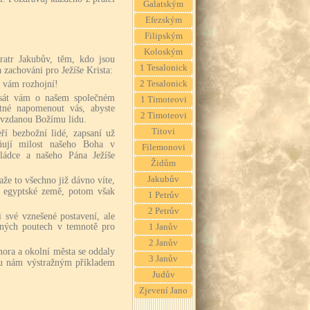
Galatským
Efezským
Filipským
Koloským
bratr Jakubův, těm, kdo jsou
1 Tesalonick
zachováni pro Ježíše Krista:
e vám rozhojní!
2 Tesalonick
psát vám o našem společném
1 Timoteovi
tné napomenout vás, abyste
2 Timoteovi
devzdanou Božímu lidu.
Titovi
eří bezbožní lidé, zapsaní už
ňují milost našeho Boha v
Filemonovi
vládce a našeho Pána Ježíše
Židům
Jakubův
že to všechno již dávno víte,
z egyptské země, potom však
1 Petrův
2 Petrův
i své vznešené postavení, ale
ěčných poutech v temnotě pro
1 Janův
2 Janův
ora a okolní města se oddaly
3 Janův
sou nám výstražným příkladem
Judův
Zjevení Jano