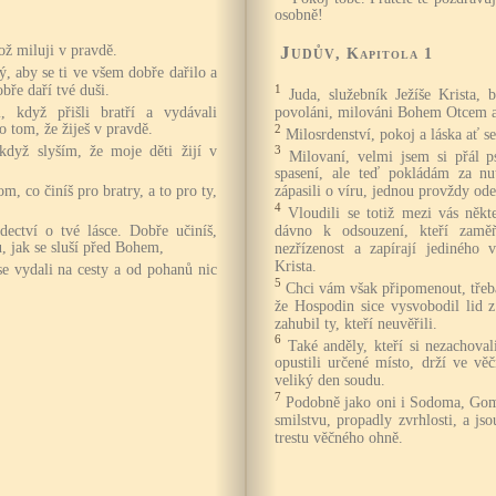
osobně!
ož miluji v pravdě.
Judův
, Kapitola 1
, aby se ti ve všem dobře dařilo a
obře daří tvé duši.
1
Juda, služebník Ježíše Krista, 
, když přišli bratří a vydávali
povoláni, milováni Bohem Otcem a 
o tom, že žiješ v pravdě.
2
Milosrdenství, pokoj a láska ať s
když slyším, že moje děti žijí v
3
Milovaní, velmi jsem si přál 
spasení, ale teď pokládám za nu
m, co činíš pro bratry, a to pro ty,
zápasili o víru, jednou provždy o
4
Vloudili se totiž mezi vás někt
dectví o tvé lásce. Dobře učiníš,
dávno k odsouzení, kteří zamě
u, jak se sluší před Bohem,
nezřízenost a zapírají jediného 
Krista.
e vydali na cesty a od pohanů nic
5
Chci vám však připomenout, třeba
že Hospodin sice vysvobodil lid 
zahubil ty, kteří neuvěřili.
6
Také anděly, kteří si nezachoval
opustili určené místo, drží ve v
veliký den soudu.
7
Podobně jako oni i Sodoma, Gom
smilstvu, propadly zvrhlosti, a j
trestu věčného ohně.