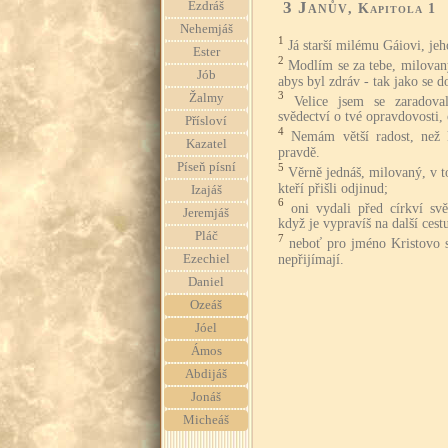
3 Janův
Ezdráš
, Kapitola 1
Nehemjáš
1
Já starší milému Gáiovi, jeh
Ester
2
Modlím se za tebe, milovaný
Jób
abys byl zdráv - tak jako se d
3
Žalmy
Velice jsem se zaradoval
svědectví o tvé opravdovosti, 
Přísloví
4
Nemám větší radost, než 
Kazatel
pravdě.
Píseň písní
5
Věrně jednáš, milovaný, v to
kteří přišli odjinud;
Izajáš
6
oni vydali před církví svě
Jeremjáš
když je vypravíš na další cest
Pláč
7
neboť pro jméno Kristovo s
nepřijímají.
Ezechiel
Daniel
Ozeáš
Jóel
Ámos
Abdijáš
Jonáš
Micheáš