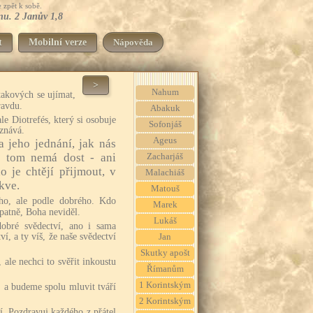
 zpět k sobě.
ěnu. 2 Janův 1,8
t
Mobilní verze
Nápověda
>
Nahum
takových se ujímat,
ravdu.
Abakuk
le Diotrefés, který si osobuje
Sofonjáš
znává.
Ageus
a jeho jednání, jak nás
 tom nemá dost - ani
Zacharjáš
o je chtějí přijmout, v
Malachiáš
rkve.
Matouš
ho, ale podle dobrého. Kdo
Marek
špatně, Boha neviděl.
Lukáš
dobré svědectví, ano i sama
, a ty víš, že naše svědectví
Jan
Skutky apošt
 ale nechci to svěřit inkoustu
Římanům
1 Korintským
, a budeme spolu mluvit tváří
2 Korintským
í. Pozdravuj každého z přátel