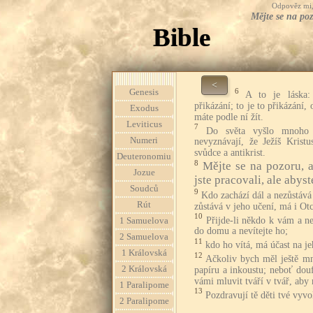
Odpověz mi, 
Mějte se na poz
Bible
<
6
Genesis
A to je láska:
přikázání; to je to přikázání, 
Exodus
máte podle ní žít.
Leviticus
7
Do světa vyšlo mnoho t
Numeri
nevyznávají, že Ježíš Kristu
svůdce a antikrist.
Deuteronomiu
8
Mějte se na pozoru, a
Jozue
jste pracovali, ale abys
Soudců
9
Kdo zachází dál a nezůstáv
Rút
zůstává v jeho učení, má i Otc
10
Přijde-li někdo k vám a ne
1 Samuelova
do domu a nevítejte ho;
2 Samuelova
11
kdo ho vítá, má účast na je
1 Královská
12
Ačkoliv bych měl ještě mn
2 Královská
papíru a inkoustu; neboť dou
vámi mluvit tváří v tvář, aby 
1 Paralipome
13
Pozdravují tě děti tvé vyvo
2 Paralipome