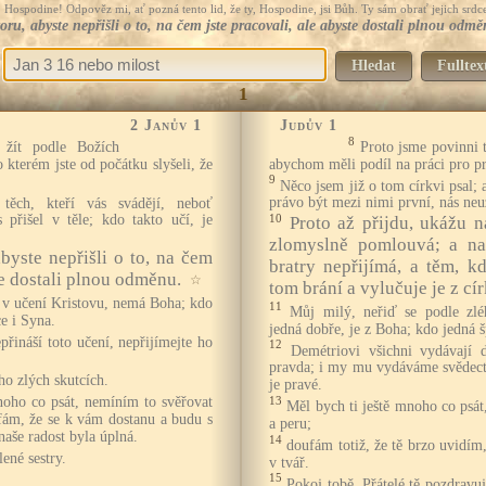
Hospodine! Odpověz mi, ať pozná tento lid, že ty, Hospodine, jsi Bůh. Ty sám obrať jejich srdce
oru, abyste nepřišli o to, na čem jste pracovali, ale abyste dostali plnou odm
Hledat
Fulltex
1
2 Janův 1
Judův 1
8
 žít podle Božích
Proto jsme povinni 
o kterém jste od počátku slyšeli, že
abychom měli podíl na práci pro p
9
Něco jsem již o tom církvi psal; a
ěch, kteří vás svádějí, neboť
právo být mezi nimi první, nás neu
s přišel v těle; kdo takto učí, je
10
Proto až přijdu, ukážu n
zlomyslně pomlouvá; a na
byste nepřišli o to, na čem
bratry nepřijímá, a těm, kd
te dostali plnou odměnu.
☆
tom brání a vylučuje je z cí
á v učení Kristovu, nemá Boha; kdo
11
Můj milý, neřiď se podle zlé
e i Syna.
jedná dobře, je z Boha; kdo jedná 
přináší toto učení, nepřijímejte ho
12
Demétriovi všichni vydávají 
pravda; i my mu vydáváme svědectví
ho zlých skutcích.
je pravé.
oho co psát, nemíním to svěřovat
13
Měl bych ti ještě mnoho co psát,
fám, že se k vám dostanu a budu s
a peru;
naše radost byla úplná.
14
doufám totiž, že tě brzo uvidím
lené sestry.
v tvář.
15
Pokoj tobě. Přátelé tě pozdravuj