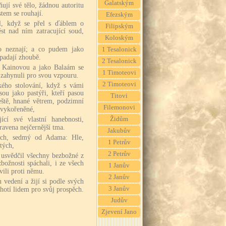
Galatským
ují své tělo, žádnou autoritu
em se rouhají.
Efezským
l, když se přel s ďáblem o
Filipským
st nad ním zatracující soud,
Koloským
o neznají; a co pudem jako
1 Tesalonick
padají zhoubě.
2 Tesalonick
u Kainovou a jako Balaám se
1 Timoteovi
 zahynuli pro svou vzpouru.
2 Timoteovi
kého stolování, když s vámi
ou jako pastýři, kteří pasou
Titovi
eště, hnané větrem, podzimní
Filemonovi
 vykořeněné,
ící své vlastní hanebnosti,
Židům
ravena nejčernější tma.
Jakubův
och, sedmý od Adama: Hle,
1 Petrův
atých,
2 Petrův
 usvědčil všechny bezbožné z
zbožnosti spáchali, i ze všech
1 Janův
vili proti němu.
2 Janův
 vedení a žijí si podle svých
3 Janův
chotí lidem pro svůj prospěch.
Judův
Zjevení Jano