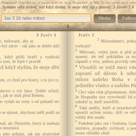
Hospodine! Odpověz mi, ať pozná tento lid, že ty, Hospodine, jsi Bůh. Ty sám obrať jejich srdce
Nemám větší radost, než když slyším, že moje děti žijí v pravdě. 3 Janův 1,4
Hledat
Fulltex
1
3 Janův 1
Judův 1
2
e, milovaný, aby se
Milosrdenství, poko
 byl zdráv - tak jako se dobře daří
rozhojní!
3
Milovaní, velmi jsem si přál 
, když přišli bratří a vydávali
spasení, ale teď pokládám za nu
o tom, že žiješ v pravdě.
zápasili o víru, jednou provždy o
4
ž když slyším, že moje děti
Vloudili se totiž mezi vás
zapsaní už dávno k odsou
milost našeho Boha v ne
m, co činíš pro bratry, a to pro ty,
jediného vládce a našeho Pá
dectví o tvé lásce. Dobře učiníš,
5
Chci vám však připomenout, třeba
u, jak se sluší před Bohem,
že Hospodin sice vysvobodil lid 
e vydali na cesty a od pohanů nic
zahubil ty, kteří neuvěřili.
6
Také anděly, kteří si nezachoval
h se ujímat, abychom měli podíl na
opustili určené místo, drží ve v
veliký den soudu.
7
sal; ale Diotrefés, který si osobuje
Podobně jako oni i Sodoma, Gom
ás neuznává.
smilstvu, propadly zvrhlosti, a j
trestu věčného ohně.
a jeho jednání, jak nás zlomyslně