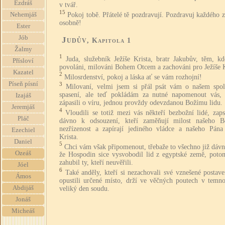
Ezdráš
v tvář.
15
Pokoj tobě. Přátelé tě pozdravují. Pozdravuj každého z
Nehemjáš
osobně!
Ester
Jób
Judův
, Kapitola 1
Žalmy
1
Juda, služebník Ježíše Krista, bratr Jakubův, těm, k
Přísloví
povoláni, milováni Bohem Otcem a zachováni pro Ježíše K
Kazatel
2
Milosrdenství, pokoj a láska ať se vám rozhojní!
Píseň písní
3
Milovaní, velmi jsem si přál psát vám o našem spo
spasení, ale teď pokládám za nutné napomenout vás, 
Izajáš
zápasili o víru, jednou provždy odevzdanou Božímu lidu.
Jeremjáš
4
Vloudili se totiž mezi vás někteří bezbožní lidé, zap
Pláč
dávno k odsouzení, kteří zaměňují milost našeho 
nezřízenost a zapírají jediného vládce a našeho Pána 
Ezechiel
Krista.
Daniel
5
Chci vám však připomenout, třebaže to všechno již dávn
Ozeáš
že Hospodin sice vysvobodil lid z egyptské země, poto
zahubil ty, kteří neuvěřili.
Jóel
6
Také anděly, kteří si nezachovali své vznešené postave
Ámos
opustili určené místo, drží ve věčných poutech v temno
Abdijáš
veliký den soudu.
Jonáš
Micheáš