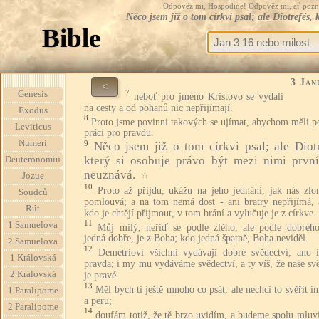
Odpověz mi, Hospodine! Odpověz mi, ať pozná te
Něco jsem již o tom církvi psal; ale Diotrefés,
Bible
3 Jan
<
7
Genesis
neboť pro jméno Kristovo se vydali
na cesty a od pohanů nic nepřijímají.
Exodus
8
Proto jsme povinni takových se ujímat, abychom měli p
Leviticus
práci pro pravdu.
Numeri
9
Něco jsem již o tom církvi psal; ale Diotr
který si osobuje právo být mezi nimi první
Deuteronomiu
neuznává.
☆
Jozue
10
Proto až přijdu, ukážu na jeho jednání, jak nás zlo
Soudců
pomlouvá; a na tom nemá dost - ani bratry nepřijímá, 
Rút
kdo je chtějí přijmout, v tom brání a vylučuje je z církve.
11
1 Samuelova
Můj milý, neřiď se podle zlého, ale podle dobréh
jedná dobře, je z Boha; kdo jedná špatně, Boha neviděl.
2 Samuelova
12
Demétriovi všichni vydávají dobré svědectví, ano 
1 Královská
pravda; i my mu vydáváme svědectví, a ty víš, že naše sv
2 Královská
je pravé.
13
Měl bych ti ještě mnoho co psát, ale nechci to svěřit i
1 Paralipome
a peru;
2 Paralipome
14
doufám totiž, že tě brzo uvidím, a budeme spolu mluvi