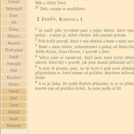
Ezdráš
Bůh a věčný život.
21
Děti, varujte se modlářství.
Nehemjáš
Ester
2 Janův
, Kapitola 1
Jób
1
Žalmy
Já starší píšu vyvolené paní a jejím dětem, které op
miluji - a nejen já, nýbrž všichni, kdo poznali pravdu.
Přísloví
2
Píšu kvůli pravdě, která v nás zůstává a bude s námi na
Kazatel
3
Bude s námi milost, milosrdenství a pokoj od Boha Otc
Píseň písní
Ježíše Krista, Syna Otcova, v pravdě a lásce.
4
Izajáš
Velice jsem se zaradoval, když jsem mezi tvými dětmi
takové, které žijí v pravdě, jak jsme dostali přikázání od O
Jeremjáš
5
A nyní tě prosím, paní, ne že bych ti psal nové přikázá
Pláč
připomínám to, které máme od počátku: abychom milovali
Ezechiel
druhé.
6
A to je láska: žít podle Božích přikázání; to je to přiká
Daniel
kterém jste od počátku slyšeli, že máte podle ní žít.
Ozeáš
Jóel
Ámos
Abdijáš
Jonáš
Micheáš