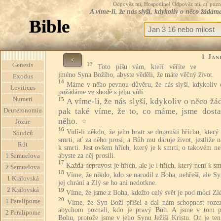
Odpověz mi, Hospodine! Odpověz mi, ať pozná te
A víme-li, že nás slyší, kdykoliv o něco žádá
Bible
1 Jan
<
13
Genesis
Toto píšu vám, kteří věříte ve
jméno Syna Božího, abyste věděli, že máte věčný život.
Exodus
14
Máme v něho pevnou důvěru, že nás slyší, kdykoliv 
Leviticus
požádáme ve shodě s jeho vůlí.
Numeri
15
A víme-li, že nás slyší, kdykoliv o něco žá
pak také víme, že to, co máme, jsme dosta
Deuteronomiu
něho.
☆
Jozue
16
Vidí-li někdo, že jeho bratr se dopouští hříchu, který
Soudců
smrti, ať za něho prosí; a Bůh mu daruje život, jestliže n
Rút
k smrti. Jest ovšem hřích, který je k smrti; o takovém n
abyste za něj prosili.
1 Samuelova
17
Každá nepravost je hřích, ale je i hřích, který není k sm
2 Samuelova
18
Víme, že nikdo, kdo se narodil z Boha, nehřeší, ale S
1 Královská
jej chrání a Zlý se ho ani nedotkne.
2 Královská
19
Víme, že jsme z Boha, kdežto celý svět je pod mocí Zl
20
1 Paralipome
Víme, že Syn Boží přišel a dal nám schopnost rozez
abychom poznali, kdo je pravý Bůh. A jsme v tom 
2 Paralipome
Bohu, protože jsme v jeho Synu Ježíši Kristu. On je ten