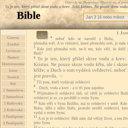
Odpověz mi, Hospodine! Odpověz mi, ať pozná te
To je ten, který přišel skrze vodu a krev: Ježíš Kristus. Ne pouze skrze vo
Bible
1 Jan
<
4
Genesis
neboť kdo se narodil z Boha,
přemáhá svět. A to vítězství, které přemohlo svět, je naše v
Exodus
5
Kdo jiný přemáhá svět, ne-li ten, kdo věří, že Ježíš
Leviticus
Boží?
Numeri
6
To je ten, který přišel skrze vodu a krev: 
Kristus. Ne pouze skrze vodu křtu, ale i skrz
Deuteronomiu
kříže; a Duch o tom vydává svědectví, neboť
Jozue
jest pravda.
☆
Soudců
7
Tři jsou, kteří vydávají svědectví
Rút
8
- Duch, voda a krev - a ti tři jsou zajedno.
1 Samuelova
9
Přijímáme-li svědectví lidí, oč větší je svědectví Bož
2 Samuelova
svědectví je to, co pověděl o svém Synu.
10
Kdo věří v Syna Božího, má to svědectví v sobě. Kdo 
1 Královská
Bohu, dělá z něho lháře, protože nevěří svědectví, kte
2 Královská
vydal o svém Synu.
1 Paralipome
11
A to je to svědectví: Bůh nám dal věčný život, a ten živ
jeho Synu.
2 Paralipome
12