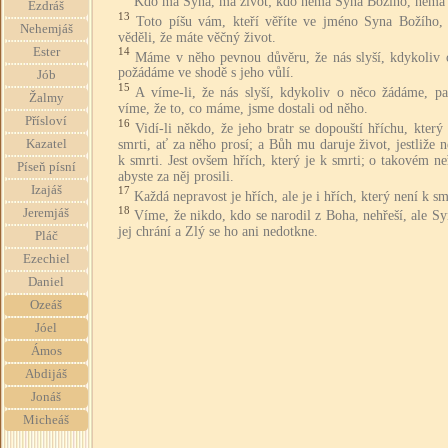
Kdo má Syna, má život; kdo nemá Syna Božího, nemá 
Ezdráš
13
Toto píšu vám, kteří věříte ve jméno Syna Božího, 
Nehemjáš
věděli, že máte věčný život.
Ester
14
Máme v něho pevnou důvěru, že nás slyší, kdykoliv 
požádáme ve shodě s jeho vůlí.
Jób
15
A víme-li, že nás slyší, kdykoliv o něco žádáme, pa
Žalmy
víme, že to, co máme, jsme dostali od něho.
Přísloví
16
Vidí-li někdo, že jeho bratr se dopouští hříchu, který
smrti, ať za něho prosí; a Bůh mu daruje život, jestliže n
Kazatel
k smrti. Jest ovšem hřích, který je k smrti; o takovém n
Píseň písní
abyste za něj prosili.
Izajáš
17
Každá nepravost je hřích, ale je i hřích, který není k sm
18
Jeremjáš
Víme, že nikdo, kdo se narodil z Boha, nehřeší, ale S
jej chrání a Zlý se ho ani nedotkne.
Pláč
Ezechiel
Daniel
Ozeáš
Jóel
Ámos
Abdijáš
Jonáš
Micheáš