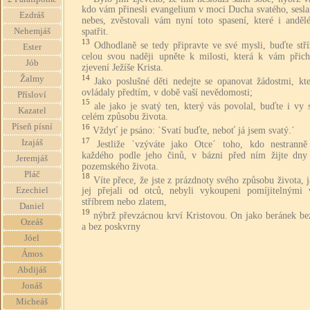
kdo vám přinesli evangelium v moci Ducha svatého, sesla
Ezdráš
nebes, zvěstovali vám nyní toto spasení, které i andělé
Nehemjáš
spatřit.
13
Odhodlaně se tedy připravte ve své mysli, buďte stří
Ester
celou svou naději upněte k milosti, která k vám přich
Jób
zjevení Ježíše Krista.
14
Žalmy
Jako poslušné děti nedejte se opanovat žádostmi, kt
ovládaly předtím, v době vaší nevědomosti;
Přísloví
15
ale jako je svatý ten, který vás povolal, buďte i vy 
Kazatel
celém způsobu života.
Píseň písní
16
Vždyť je psáno: `Svatí buďte, neboť já jsem svatý.´
17
Izajáš
Jestliže `vzýváte jako Otce´ toho, kdo nestranně
každého podle jeho činů, v bázni před ním žijte dny
Jeremjáš
pozemského života.
Pláč
18
Víte přece, že jste z prázdnoty svého způsobu života, j
Ezechiel
jej přejali od otců, nebyli vykoupeni pomíjitelnými 
stříbrem nebo zlatem,
Daniel
19
nýbrž převzácnou krví Kristovou. On jako beránek be
Ozeáš
a bez poskvrny
Jóel
Ámos
Abdijáš
Jonáš
Micheáš