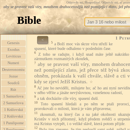
Odpověz mi, Hospodine! Odpověz mi, ať pozná te
aby se pravost vaší víry, mnohem drahocennější než pomíjející zlato, jež přec
Bible
1 Petr
<
5
Genesis
a Boží moc vás skrze víru střeží ke
spasení, které bude odhaleno v posledním čase.
Exodus
6
Z toho se radujte, i když snad máte ještě nakrátko 
Leviticus
zármutkem rozmanitých zkoušek,
Numeri
7
aby se pravost vaší víry, mnohem drahocen
než pomíjející zlato, jež přece též bývá zko
Deuteronomiu
ohněm, prokázala k vaší chvále, slávě a cti v
Jozue
kdy se zjeví Ježíš Kristus.
☆
Soudců
8
Ač jste ho neviděli, milujete ho; ač ho ani nyní nevidít
Rút
v něho věříte a jásáte nevýslovnou, vznešenou radostí,
1 Samuelova
9
a tak docházíte cíle víry, spasení duší.
10
2 Samuelova
Toto spasení hledali a po něm se ptali proroci,
prorokovali o milosti, která je vám připravena;
1 Královská
11
zkoumali, na který čas a na jaké okolnosti ukazuj
2 Královská
Kristův v nich přítomný, když předem svědčí o utrpeníc
1 Paralipome
má Kristus vytrpět, i o veliké slávě, která potom přijde.
12
Bylo jim zjeveno, že tím neslouží sami sobě, nýbrž v
2 Paralipome