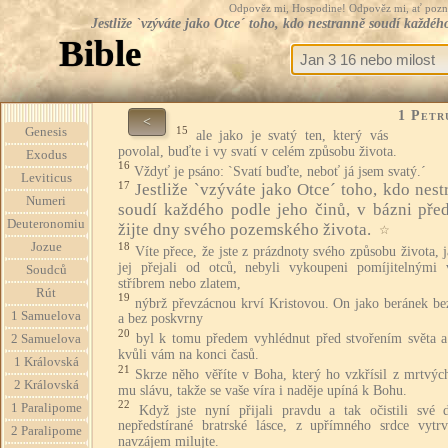
Odpověz mi, Hospodine! Odpověz mi, ať pozná te
Jestliže `vzýváte jako Otce´ toho, kdo nestranně soudí každéh
Bible
1 Petr
<
15
Genesis
ale jako je svatý ten, který vás
povolal, buďte i vy svatí v celém způsobu života.
Exodus
16
Vždyť je psáno: `Svatí buďte, neboť já jsem svatý.´
Leviticus
17
Jestliže `vzýváte jako Otce´ toho, kdo nest
Numeri
soudí každého podle jeho činů, v bázni pře
Deuteronomiu
žijte dny svého pozemského života.
☆
18
Jozue
Víte přece, že jste z prázdnoty svého způsobu života, j
jej přejali od otců, nebyli vykoupeni pomíjitelnými 
Soudců
stříbrem nebo zlatem,
Rút
19
nýbrž převzácnou krví Kristovou. On jako beránek be
1 Samuelova
a bez poskvrny
20
byl k tomu předem vyhlédnut před stvořením světa a 
2 Samuelova
kvůli vám na konci časů.
1 Královská
21
Skrze něho věříte v Boha, který ho vzkřísil z mrtvýc
2 Královská
mu slávu, takže se vaše víra i naděje upíná k Bohu.
22
1 Paralipome
Když jste nyní přijali pravdu a tak očistili své 
nepředstírané bratrské lásce, z upřímného srdce vytrv
2 Paralipome
navzájem milujte.