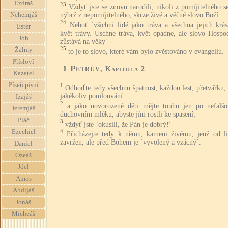
Ezdráš
23
Vždyť jste se znovu narodili, nikoli z pomíjitelného 
nýbrž z nepomíjitelného, skrze živé a věčné slovo Boží.
Nehemjáš
24
Neboť `všichni lidé jako tráva a všechna jejich krá
Ester
květ trávy. Uschne tráva, květ opadne, ale slovo Hospo
Jób
zůstává na věky´ -
25
Žalmy
to je to slovo, které vám bylo zvěstováno v evangeliu.
Přísloví
1 Petrův
, Kapitola 2
Kazatel
Píseň písní
1
Odhoďte tedy všechnu špatnost, každou lest, přetvářku, 
jakékoliv pomlouvání
Izajáš
2
a jako novorozené děti mějte touhu jen po nefalš
Jeremjáš
duchovním mléku, abyste jím rostli ke spasení;
Pláč
3
vždyť jste `okusili, že Pán je dobrý!´
Ezechiel
4
Přicházejte tedy k němu, kameni živému, jenž od li
zavržen, ale před Bohem je `vyvolený a vzácný´.
Daniel
Ozeáš
Jóel
Ámos
Abdijáš
Jonáš
Micheáš