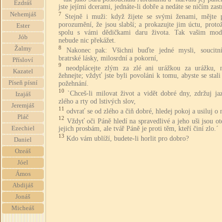
Ezdráš
jste jejími dcerami, jednáte-li dobře a nedáte se ničím zastr
Nehemjáš
7
Stejně i muži: když žijete se svými ženami, mějte 
porozumění, že jsou slabší; a prokazujte jim úctu, proto
Ester
spolu s vámi dědičkami daru života. Tak vašim mod
Jób
nebude nic překážet.
8
Žalmy
Nakonec pak: Všichni buďte jedné mysli, soucitní
bratrské lásky, milosrdní a pokorní,
Přísloví
9
neodplácejte zlým za zlé ani urážkou za urážku, 
Kazatel
žehnejte; vždyť jste byli povoláni k tomu, abyste se stali
Píseň písní
požehnání.
10
`Chceš-li milovat život a vidět dobré dny, zdržuj j
Izajáš
zlého a rty od lstivých slov,
Jeremjáš
11
odvrať se od zlého a čiň dobré, hledej pokoj a usiluj o 
Pláč
12
Vždyť oči Páně hledí na spravedlivé a jeho uši jsou o
Ezechiel
jejich prosbám, ale tvář Páně je proti těm, kteří činí zlo.´
13
Kdo vám ublíží, budete-li horlit pro dobro?
Daniel
Ozeáš
Jóel
Ámos
Abdijáš
Jonáš
Micheáš