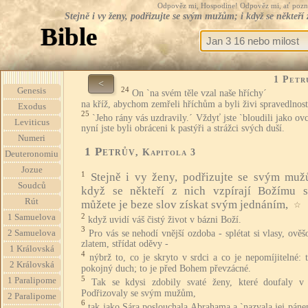
Odpověz mi, Hospodine! Odpověz mi, ať pozná te
Stejně i vy ženy, podřizujte se svým mužům; i když se někteří
Bible
1 Petr
<
24
Genesis
On `na svém těle vzal naše hříchy´
na kříž, abychom zemřeli hříchům a byli živi spravedlnost
Exodus
25
`Jeho rány vás uzdravily.´ Vždyť jste `bloudili jako ovc
Leviticus
nyní jste byli obráceni k pastýři a strážci svých duší.
Numeri
1 Petrův
, Kapitola 3
Deuteronomiu
Jozue
1
Stejně i vy ženy, podřizujte se svým muž
Soudců
když se někteří z nich vzpírají Božímu s
Rút
můžete je beze slov získat svým jednáním,
☆
2
1 Samuelova
když uvidí váš čistý život v bázni Boží.
3
Pro vás se nehodí vnější ozdoba - splétat si vlasy, ověš
2 Samuelova
zlatem, střídat oděvy -
1 Královská
4
nýbrž to, co je skryto v srdci a co je nepomíjitelné: 
2 Královská
pokojný duch; to je před Bohem převzácné.
5
1 Paralipome
Tak se kdysi zdobily svaté ženy, které doufaly v
Podřizovaly se svým mužům,
2 Paralipome
6
tak jako Sára poslouchala Abrahama a `nazvala jej pán