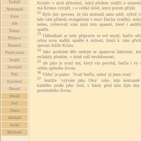
Ezdráš
Kristův v nich přítomný, když předem svědčí o utrpeníc
má Kristus vytrpět, i o veliké slávě, která potom přijde.
Nehemjáš
12
Bylo jim zjeveno, že tím neslouží sami sobě, nýbrž v
Ester
kdo vám přinesli evangelium v moci Ducha svatého, sesla
Jób
nebes, zvěstovali vám nyní toto spasení, které i andělé
spatřit.
Žalmy
13
Odhodlaně se tedy připravte ve své mysli, buďte stří
Přísloví
celou svou naději upněte k milosti, která k vám přich
Kazatel
zjevení Ježíše Krista.
14
Jako poslušné děti nedejte se opanovat žádostmi, kt
Píseň písní
ovládaly předtím, v době vaší nevědomosti;
Izajáš
15
ale jako je svatý ten, který vás povolal, buďte i vy 
Jeremjáš
celém způsobu života.
16
Vždyť je psáno: `Svatí buďte, neboť já jsem svatý.´
Pláč
17
Jestliže `vzýváte jako Otce´ toho, kdo nestranně
Ezechiel
každého podle jeho činů, v bázni před ním žijte dny
Daniel
pozemského života.
Ozeáš
Jóel
Ámos
Abdijáš
Jonáš
Micheáš