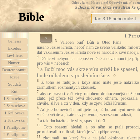
Odpověz mi, Hospodine! Odpověz mi, ať pozná te
a Boží moc vás skrze víru střeží ke 
Bible
1 Petr
<
3
Genesis
Veleben buď Bůh a Otec Pána
našeho Ježíše Krista, neboť nám ze svého velikého milosr
Exodus
dal vzkříšením Ježíše Krista nově se narodit k živé naději.
Leviticus
4
Dědictví nehynoucí, neposkvrněné a nevadnoucí je přip
Numeri
pro vás v nebesích
5
a Boží moc vás skrze víru střeží ke spasení,
Deuteronomiu
bude odhaleno v posledním čase.
☆
Jozue
6
Z toho se radujte, i když snad máte ještě nakrátko 
Soudců
zármutkem rozmanitých zkoušek,
Rút
7
aby se pravost vaší víry, mnohem drahocennější než pom
zlato, jež přece též bývá zkoušeno ohněm, prokázala 
1 Samuelova
chvále, slávě a cti v den, kdy se zjeví Ježíš Kristus.
2 Samuelova
8
Ač jste ho neviděli, milujete ho; ač ho ani nyní nevidít
1 Královská
v něho věříte a jásáte nevýslovnou, vznešenou radostí,
9
2 Královská
a tak docházíte cíle víry, spasení duší.
10
Toto spasení hledali a po něm se ptali proroci,
1 Paralipome
prorokovali o milosti, která je vám připravena;
2 Paralipome
11
zkoumali, na který čas a na jaké okolnosti ukazuj