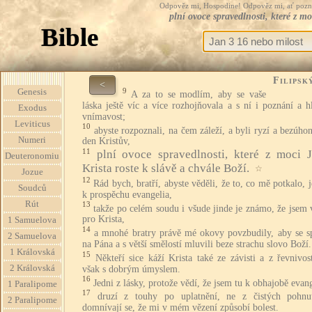
Odpověz mi, Hospodine! Odpověz mi, ať pozná te
plní ovoce spravedlnosti, které z mo
Bible
Filipsk
<
9
Genesis
A za to se modlím, aby se vaše
láska ještě víc a více rozhojňovala a s ní i poznání a 
Exodus
vnímavost;
Leviticus
10
abyste rozpoznali, na čem záleží, a byli ryzí a bezúho
Numeri
den Kristův,
11
plní ovoce spravedlnosti, které z moci J
Deuteronomiu
Krista roste k slávě a chvále Boží.
☆
Jozue
12
Rád bych, bratří, abyste věděli, že to, co mě potkalo, j
Soudců
k prospěchu evangelia,
Rút
13
takže po celém soudu i všude jinde je známo, že jsem
pro Krista,
1 Samuelova
14
a mnohé bratry právě mé okovy povzbudily, aby se sp
2 Samuelova
na Pána a s větší smělostí mluvili beze strachu slovo Boží.
1 Královská
15
Někteří sice káží Krista také ze závisti a z řevnivost
2 Královská
však s dobrým úmyslem.
16
Jedni z lásky, protože vědí, že jsem tu k obhajobě evang
1 Paralipome
17
druzí z touhy po uplatnění, ne z čistých pohnu
2 Paralipome
domnívají se, že mi v mém vězení způsobí bolest.