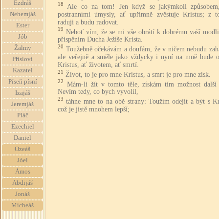
Ezdráš
18
Ale co na tom! Jen když se jakýmkoli způsobem
postranními úmysly, ať upřímně zvěstuje Kristus; z t
Nehemjáš
raduji a budu radovat.
Ester
19
Neboť vím, že se mi vše obrátí k dobrému vaší modli
Jób
přispěním Ducha Ježíše Krista.
20
Žalmy
Toužebně očekávám a doufám, že v ničem nebudu zah
ale veřejně a směle jako vždycky i nyní na mně bude o
Přísloví
Kristus, ať životem, ať smrtí.
Kazatel
21
Život, to je pro mne Kristus, a smrt je pro mne zisk.
Píseň písní
22
Mám-li žít v tomto těle, získám tím možnost další 
Nevím tedy, co bych vyvolil,
Izajáš
23
táhne mne to na obě strany: Toužím odejít a být s Kr
Jeremjáš
což je jistě mnohem lepší;
Pláč
Ezechiel
Daniel
Ozeáš
Jóel
Ámos
Abdijáš
Jonáš
Micheáš