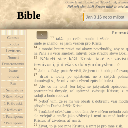
Odpověz mi, Hospodine! Odpověz mi, ať pozná te
Někteří sice káží Krista také ze závis
Bible
Filipsk
<
13
Genesis
takže po celém soudu i všude
jinde je známo, že jsem vězněn pro Krista,
Exodus
14
a mnohé bratry právě mé okovy povzbudily, aby se sp
Leviticus
na Pána a s větší smělostí mluvili beze strachu slovo Boží.
Numeri
15
Někteří sice káží Krista také ze závist
řevnivosti, jiní však s dobrým úmyslem.
Deuteronomiu
☆
16
Jedni z lásky, protože vědí, že jsem tu k obhajobě evang
Jozue
17
druzí z touhy po uplatnění, ne z čistých pohnu
Soudců
domnívají se, že mi v mém vězení způsobí bolest.
Rút
18
Ale co na tom! Jen když se jakýmkoli způsobem
1 Samuelova
postranními úmysly, ať upřímně zvěstuje Kristus; z t
raduji a budu radovat.
2 Samuelova
19
Neboť vím, že se mi vše obrátí k dobrému vaší modli
1 Královská
přispěním Ducha Ježíše Krista.
2 Královská
20
Toužebně očekávám a doufám, že v ničem nebudu zah
ale veřejně a směle jako vždycky i nyní na mně bude o
1 Paralipome
Kristus, ať životem, ať smrtí.
2 Paralipome
21
Život, to je pro mne Kristus, a smrt je pro mne zisk.