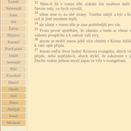
Ezdráš
22
Mám-li žít v tomto těle, získám tím možnost další 
Nevím tedy, co bych vyvolil,
Nehemjáš
23
táhne mne to na obě strany: Toužím odejít a být s Kr
Ester
což je jistě mnohem lepší;
Jób
24
ale zůstat v tomto těle je zase potřebnější pro vás.
Žalmy
25
Proto pevně spoléhám, že zůstanu a budu se všemi 
vašemu prospěchu a k radosti vaší víry,
Přísloví
26
abyste se mohli mnou ještě více chlubit v Kristu Ježíš
Kazatel
k vám opět přijdu.
Píseň písní
27
Jenom veďte život hodný Kristova evangelia, abych vi
Izajáš
přijdu, nebo nepřijdu-li, abych slyšel, že zakotveni v 
Duchu vedete jednou myslí zápas ve víře v evangelium
Jeremjáš
Pláč
Ezechiel
Daniel
Ozeáš
Jóel
Ámos
Abdijáš
Jonáš
Micheáš