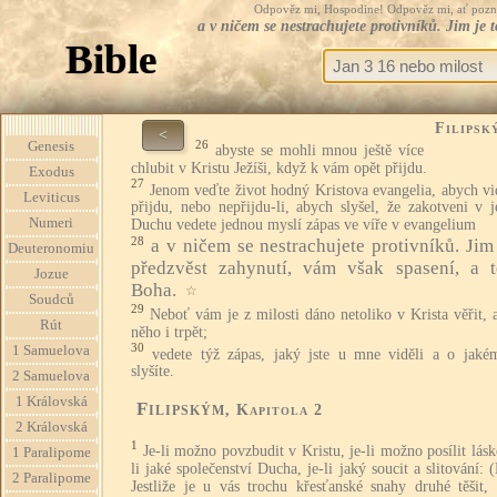
Odpověz mi, Hospodine! Odpověz mi, ať pozná te
a v ničem se nestrachujete protivníků. Jim je 
Bible
Filipsk
<
26
Genesis
abyste se mohli mnou ještě více
chlubit v Kristu Ježíši, když k vám opět přijdu.
Exodus
27
Jenom veďte život hodný Kristova evangelia, abych vi
Leviticus
přijdu, nebo nepřijdu-li, abych slyšel, že zakotveni v 
Numeri
Duchu vedete jednou myslí zápas ve víře v evangelium
28
a v ničem se nestrachujete protivníků. Jim 
Deuteronomiu
předzvěst zahynutí, vám však spasení, a 
Jozue
Boha.
☆
Soudců
29
Neboť vám je z milosti dáno netoliko v Krista věřit, 
Rút
něho i trpět;
30
1 Samuelova
vedete týž zápas, jaký jste u mne viděli a o jaké
slyšíte.
2 Samuelova
1 Královská
Filipským
, Kapitola 2
2 Královská
1
Je-li možno povzbudit v Kristu, je-li možno posílit lásk
1 Paralipome
li jaké společenství Ducha, je-li jaký soucit a slitování: (
2 Paralipome
Jestliže je u vás trochu křesťanské snahy druhé těšit, 