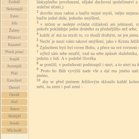
láskyplného povzbuzení, nějaké duchovní společenství a 
Ezdráš
srdečné účasti,)
Nehemjáš
2
dovršte mou radost a buďte stejné mysli, mějte stejnou
Ester
buďte jedné duše, jednoho smýšlení,
3
Jób
v ničem se nedejte ovládat ctižádostí ani ješitností, 
pokoře pokládejte jeden druhého za přednějšího než sebe;
Žalmy
4
každý ať má na mysli to, co slouží druhým, ne jen jemu
Přísloví
5
Nechť je mezi vámi takové smýšlení, jako v Kristu Ježíš
Kazatel
6
Způsobem bytí byl roven Bohu, a přece na své rovnosti 
Píseň písní
7
nýbrž sám sebe zmařil, vzal na sebe způsob služebníka, 
jedním z lidí. A v podobě člověka
Izajáš
8
se ponížil, v poslušnosti podstoupil i smrt, a to smrt na k
Jeremjáš
9
Proto ho Bůh vyvýšil nade vše a dal mu jméno nad
Pláč
jméno,
Ezechiel
10
aby se před jménem Ježíšovým sklonilo každé kolen
nebi, na zemi i pod zemí -
Daniel
Ozeáš
Jóel
Ámos
Abdijáš
Jonáš
Micheáš