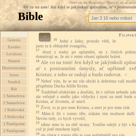
Odpověz mi, Hospodine! Odpověz mi, ať pozná te
Ale co na tom! Jen když se jakýmkoli způsobem, ať s postranními
Bible
Filipsk
<
16
Genesis
Jedni z lásky, protože vědí, že
jsem tu k obhajobě evangelia,
Exodus
17
druzí z touhy po uplatnění, ne z čistých pohnu
Leviticus
domnívají se, že mi v mém vězení způsobí bolest.
Numeri
18
Ale co na tom! Jen když se jakýmkoli způs
ať s postranními úmysly, ať upřímně zvě
Deuteronomiu
Kristus; z toho se raduji a budu radovat.
☆
Jozue
19
Neboť vím, že se mi vše obrátí k dobrému vaší modli
Soudců
přispěním Ducha Ježíše Krista.
Rút
20
Toužebně očekávám a doufám, že v ničem nebudu zah
1 Samuelova
ale veřejně a směle jako vždycky i nyní na mně bude o
Kristus, ať životem, ať smrtí.
2 Samuelova
21
Život, to je pro mne Kristus, a smrt je pro mne zisk.
1 Královská
22
Mám-li žít v tomto těle, získám tím možnost další 
2 Královská
Nevím tedy, co bych vyvolil,
23
1 Paralipome
táhne mne to na obě strany: Toužím odejít a být s Kr
což je jistě mnohem lepší;
2 Paralipome
24
ale zůstat v tomto těle je zase potřebnější pro vás.