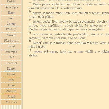
Ezdráš
25
Proto pevně spoléhám, že zůstanu a budu se všemi 
Nehemjáš
vašemu prospěchu a k radosti vaší víry,
26
Ester
abyste se mohli mnou ještě více chlubit v Kristu Ježíš
k vám opět přijdu.
Jób
27
Jenom veďte život hodný Kristova evangelia, abych vi
Žalmy
přijdu, nebo nepřijdu-li, abych slyšel, že zakotveni v 
Duchu vedete jednou myslí zápas ve víře v evangelium
Přísloví
28
a v ničem se nestrachujete protivníků. Jim je to př
Kazatel
zahynutí, vám však spasení, a to od Boha.
Píseň písní
29
Neboť vám je z milosti dáno netoliko v Krista věřit, 
Izajáš
něho i trpět;
30
vedete týž zápas, jaký jste u mne viděli a o jaké
Jeremjáš
slyšíte.
Pláč
Ezechiel
Daniel
Ozeáš
Jóel
Ámos
Abdijáš
Jonáš
Micheáš