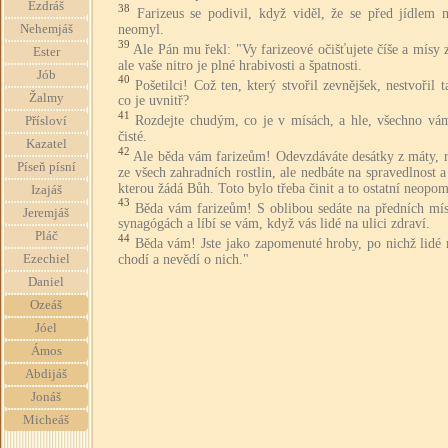
Ezdráš
38
Farizeus se podivil, když viděl, že se před jídlem 
neomyl.
Nehemjáš
39
Ale Pán mu řekl: "Vy farizeové očišťujete číše a mísy 
Ester
ale vaše nitro je plné hrabivosti a špatnosti.
Jób
40
Pošetilci! Což ten, který stvořil zevnějšek, nestvořil t
Žalmy
co je uvnitř?
41
Rozdejte chudým, co je v mísách, a hle, všechno vá
Přísloví
čisté.
Kazatel
42
Ale běda vám farizeům! Odevzdáváte desátky z máty, r
Píseň písní
ze všech zahradních rostlin, ale nedbáte na spravedlnost a
kterou žádá Bůh. Toto bylo třeba činit a to ostatní neopom
Izajáš
43
Běda vám farizeům! S oblibou sedáte na předních mís
Jeremjáš
synagógách a líbí se vám, když vás lidé na ulici zdraví.
Pláč
44
Běda vám! Jste jako zapomenuté hroby, po nichž lidé 
chodí a nevědí o nich."
Ezechiel
Daniel
Ozeáš
Jóel
Ámos
Abdijáš
Jonáš
Micheáš