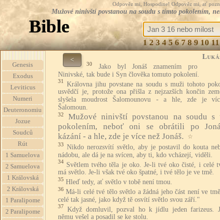
Odpověz mi, Hospodine! Odpověz mi, ať pozná te
Mužové ninivští povstanou na soudu s tímto pokolením, nebo
Bible
1
2
3
4
5
6
7
8
9
10
11
Luká
<
30
Genesis
Jako byl Jonáš znamením pro
Ninivské, tak bude i Syn člověka tomuto pokolení.
Exodus
31
Královna jihu povstane na soudu s muži tohoto poko
Leviticus
usvědčí je, protože ona přišla z nejzazších končin zem
Numeri
slyšela moudrost Šalomounovu - a hle, zde je ví
Šalomoun.
Deuteronomiu
32
Mužové ninivští povstanou na soudu s 
Jozue
pokolením, neboť oni se obrátili po Jon
Soudců
kázání - a hle, zde je více než Jonáš.
☆
Rút
33
Nikdo nerozsvítí světlo, aby je postavil do kouta ne
nádobu, ale dá je na svícen, aby ti, kdo vcházejí, viděli.
1 Samuelova
34
Světlem tvého těla je oko. Je-li tvé oko čisté, i celé t
2 Samuelova
má světlo. Je-li však tvé oko špatné, i tvé tělo je ve tmě.
1 Královská
35
Hleď tedy, ať světlo v tobě není tmou.
2 Královská
36
Má-li celé tvé tělo světlo a žádná jeho část není ve tm
celé tak jasné, jako když tě osvítí světlo svou září."
1 Paralipome
37
Když domluvil, pozval ho k jídlu jeden farizeus. J
2 Paralipome
němu vešel a posadil se ke stolu.