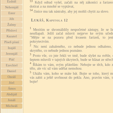
53
Ezdráš
Když odtud vyšel, začali na něj zákoníci a farizeo
dotírat a na mnohé se vyptávat,
Nehemjáš
54
činíce mu tak nástrahy, aby jej mohli chytit za slovo.
Ester
Jób
Lukáš
, Kapitola 12
Žalmy
1
Mezitím se shromáždily nespočetné zástupy, že se li
Přísloví
neušlapali. Ježíš začal mluvit nejprve ke svým učed
Kazatel
"Mějte se na pozoru před kvasem farizeů, to jes
pokrytectvím.
Píseň písní
2
Nic není zahaleného, co nebude jednou odhaleno,
Izajáš
skrytého, co nebude jednou poznáno.
Jeremjáš
3
Proto vše, co jste řekli ve tmě, bude slyšet na světle, 
šeptem mluvili v tajných úkrytech, bude se hlásat ze střec
Pláč
4
Říkám to vám, svým přátelům: Nebojte se těch, kdo za
Ezechiel
tělo, ale víc už vám udělat nemohou.
Daniel
5
Ukážu vám, koho se máte bát. Bojte se toho, který 
Ozeáš
vás zabít a ještě uvrhnout do pekla. Ano, pravím vám, t
bojte!
Jóel
Ámos
Abdijáš
Jonáš
Micheáš