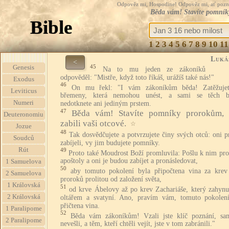
Odpověz mi, Hospodine! Odpověz mi, ať pozná te
Běda vám! Stavíte pomníky
Bible
1
2
3
4
5
6
7
8
9
10
11
Luká
<
45
Genesis
Na to mu jeden ze zákoníků
odpověděl: "Mistře, když toto říkáš, urážíš také nás!"
Exodus
46
On mu řekl: "I vám zákoníkům běda! Zatěžujet
Leviticus
břemeny, která nemohou unést, a sami se těch 
Numeri
nedotknete ani jediným prstem.
47
Běda vám! Stavíte pomníky prorokům, 
Deuteronomiu
zabili vaši otcové.
☆
Jozue
48
Tak dosvědčujete a potvrzujete činy svých otců: oni 
Soudců
zabíjeli, vy jim budujete pomníky.
Rút
49
Proto také Moudrost Boží promluvila: Pošlu k nim pro
apoštoly a oni je budou zabíjet a pronásledovat,
1 Samuelova
50
aby tomuto pokolení byla připočtena vina za krev
2 Samuelova
proroků prolitou od založení světa,
1 Královská
51
od krve Ábelovy až po krev Zachariáše, který zahynu
2 Královská
oltářem a svatyní. Ano, pravím vám, tomuto pokolen
přičtena vina.
1 Paralipome
52
Běda vám zákoníkům! Vzali jste klíč poznání, sam
2 Paralipome
nevešli, a těm, kteří chtěli vejít, jste v tom zabránili."