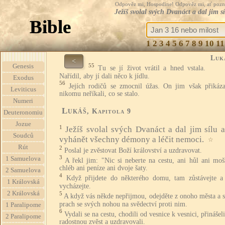
Odpověz mi, Hospodine! Odpověz mi, ať pozná te
Ježíš svolal svých Dvanáct a dal jim 
Bible
1
2
3
4
5
6
7
8
9
10
11
Luk
<
55
Genesis
Tu se jí život vrátil a hned vstala.
Nařídil, aby jí dali něco k jídlu.
Exodus
56
Jejích rodičů se zmocnil úžas. On jim však přikáza
Leviticus
nikomu neříkali, co se stalo.
Numeri
Lukáš
, Kapitola 9
Deuteronomiu
Jozue
1
Ježíš svolal svých Dvanáct a dal jim sílu 
Soudců
vyhánět všechny démony a léčit nemoci.
☆
Rút
2
Poslal je zvěstovat Boží království a uzdravovat.
3
1 Samuelova
A řekl jim: "Nic si neberte na cestu, ani hůl ani moš
chléb ani peníze ani dvoje šaty.
2 Samuelova
4
Když přijdete do některého domu, tam zůstávejte a
1 Královská
vycházejte.
2 Královská
5
A když vás někde nepřijmou, odejděte z onoho města a s
prach se svých nohou na svědectví proti nim.
1 Paralipome
6
Vydali se na cestu, chodili od vesnice k vesnici, přinášel
2 Paralipome
radostnou zvěst a uzdravovali.