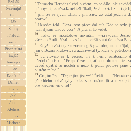
Ezdráš
7
Tetrarcha Herodes slyšel o všem, co se dálo, ale nevěděl
má myslit, poněvadž někteří říkali, že Jan vstal z mrtvých
Nehemjáš
8
jiní, že se zjevil Eliáš, a jiní zase, že vstal jeden z 
Ester
proroků.
Jób
9
Herodes řekl: "Jana jsem přece dal stít. Kdo to tedy j
Žalmy
něm slyším takové věci?" A přál si ho vidět.
10
Když se apoštolové navrátili, vypravovali Ježíšo
Přísloví
všechno činili. Vzal je s sebou a odešli sami do města Bets
Kazatel
11
Když to zástupy zpozorovaly, šly za ním; on je přijal,
Píseň písní
jim o Božím království a uzdravoval ty, kteří to potřebova
12
Izajáš
Schylovalo se k večeru. Tu k němu přistoupilo d
učedníků a řekli: "Propusť zástup, ať jdou do okolních v
Jeremjáš
dvorů opatřit si nocleh a něco k jídlu, protože jsme 
Pláč
pustém místě."
13
On jim řekl: "Dejte jim jíst vy!" Řekli mu: "Nemáme 
Ezechiel
pět chlebů a dvě ryby; nebo snad máme jít a nakoupit
Daniel
pro všechen tento lid?"
Ozeáš
Jóel
Ámos
Abdijáš
Jonáš
Micheáš