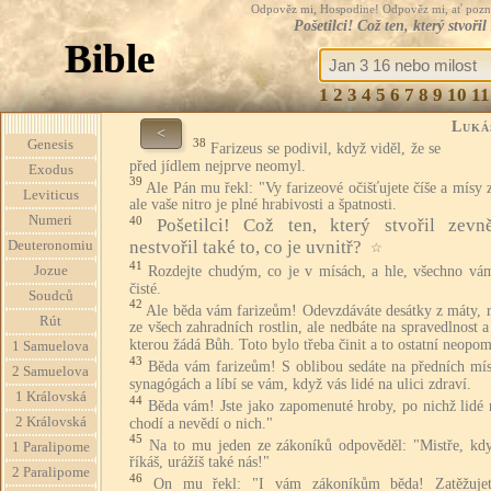
Odpověz mi, Hospodine! Odpověz mi, ať pozná te
Pošetilci! Což ten, který stvoři
Bible
1
2
3
4
5
6
7
8
9
10
11
Luká
<
38
Genesis
Farizeus se podivil, když viděl, že se
před jídlem nejprve neomyl.
Exodus
39
Ale Pán mu řekl: "Vy farizeové očišťujete číše a mísy 
Leviticus
ale vaše nitro je plné hrabivosti a špatnosti.
Numeri
40
Pošetilci! Což ten, který stvořil zevně
nestvořil také to, co je uvnitř?
Deuteronomiu
☆
41
Rozdejte chudým, co je v mísách, a hle, všechno vá
Jozue
čisté.
Soudců
42
Ale běda vám farizeům! Odevzdáváte desátky z máty, r
Rút
ze všech zahradních rostlin, ale nedbáte na spravedlnost a
kterou žádá Bůh. Toto bylo třeba činit a to ostatní neopom
1 Samuelova
43
Běda vám farizeům! S oblibou sedáte na předních mís
2 Samuelova
synagógách a líbí se vám, když vás lidé na ulici zdraví.
1 Královská
44
Běda vám! Jste jako zapomenuté hroby, po nichž lidé 
2 Královská
chodí a nevědí o nich."
45
Na to mu jeden ze zákoníků odpověděl: "Mistře, kdy
1 Paralipome
říkáš, urážíš také nás!"
2 Paralipome
46
On mu řekl: "I vám zákoníkům běda! Zatěžujet