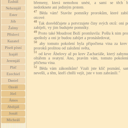
Ezdráš
břemeny, která nemohou unést, a sami se těch 
nedotknete ani jediným prstem.
Nehemjáš
47
Běda vám! Stavíte pomníky prorokům, které zabil
Ester
otcové.
Jób
48
Tak dosvědčujete a potvrzujete činy svých otců: oni 
zabíjeli, vy jim budujete pomníky.
Žalmy
49
Proto také Moudrost Boží promluvila: Pošlu k nim pro
Přísloví
apoštoly a oni je budou zabíjet a pronásledovat,
Kazatel
50
aby tomuto pokolení byla připočtena vina za krev
Píseň písní
proroků prolitou od založení světa,
51
od krve Ábelovy až po krev Zachariáše, který zahynu
Izajáš
oltářem a svatyní. Ano, pravím vám, tomuto pokolen
Jeremjáš
přičtena vina.
52
Pláč
Běda vám zákoníkům! Vzali jste klíč poznání, sam
nevešli, a těm, kteří chtěli vejít, jste v tom zabránili."
Ezechiel
Daniel
Ozeáš
Jóel
Ámos
Abdijáš
Jonáš
Micheáš