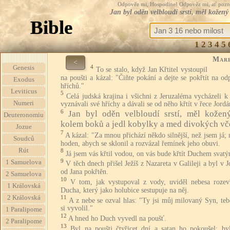
Odpověz mi, Hospodine! Odpověz mi, ať pozná te
Jan byl oděn velbloudí srstí, měl kožen
Bible
1
2
3
4
5
Mar
<
4
Genesis
To se stalo, když Jan Křtitel vystoupil
na poušti a kázal: "Čiňte pokání a dejte se pokřtít na od
Exodus
hříchů."
Leviticus
5
Celá judská krajina i všichni z Jeruzaléma vycházeli 
Numeri
vyznávali své hříchy a dávali se od něho křtít v řece Jordá
6
Jan byl oděn velbloudí srstí, měl kožen
Deuteronomiu
kolem boků a jedl kobylky a med divokých vče
Jozue
7
A kázal: "Za mnou přichází někdo silnější, než jsem já;
Soudců
hoden, abych se sklonil a rozvázal řemínek jeho obuvi.
Rút
8
Já jsem vás křtil vodou, on vás bude křtít Duchem svat
9
1 Samuelova
V těch dnech přišel Ježíš z Nazareta v Galileji a byl v 
od Jana pokřtěn.
2 Samuelova
10
V tom, jak vystupoval z vody, uviděl nebesa rozev
1 Královská
Ducha, který jako holubice sestupuje na něj.
2 Královská
11
A z nebe se ozval hlas: "Ty jsi můj milovaný Syn, te
si vyvolil."
1 Paralipome
12
A hned ho Duch vyvedl na poušť.
2 Paralipome
13
Byl na poušti čtyřicet dní a satan ho pokoušel; by