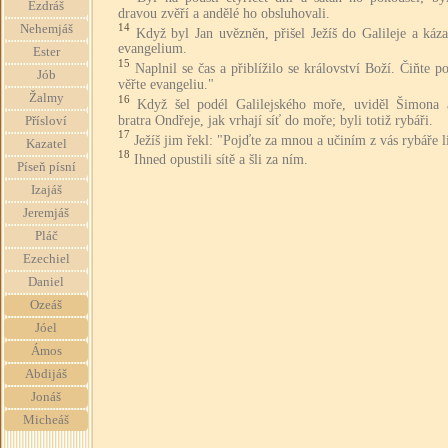
Ezdráš
dravou zvěří a andělé ho obsluhovali.
14
Nehemjáš
Když byl Jan uvězněn, přišel Ježíš do Galileje a káz
evangelium.
Ester
15
Naplnil se čas a přiblížilo se království Boží. Čiňte p
Jób
věřte evangeliu."
Žalmy
16
Když šel podél Galilejského moře, uviděl Šimona 
bratra Ondřeje, jak vrhají síť do moře; byli totiž rybáři.
Přísloví
17
Ježíš jim řekl: "Pojďte za mnou a učiním z vás rybáře l
Kazatel
18
Ihned opustili sítě a šli za ním.
Píseň písní
Izajáš
Jeremjáš
Pláč
Ezechiel
Daniel
Ozeáš
Jóel
Ámos
Abdijáš
Jonáš
Micheáš