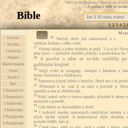
Odpověz mi, Hospodine! Odpověz mi, ať pozná te
A pověst o něm se rychle 
Bible
1
2
3
4
5
Mar
<
26
Genesis
Nečistý duch jím zalomcoval a s
velikým křikem z něho vyšel.
Exodus
27
Všichni užasli a jeden druhého se ptali: "Co to je? Nov
Leviticus
plné moci - i nečistým duchům přikáže, a poslechnou ho."
Numeri
28
A pověst o něm se rychle rozšířila po
galilejské krajině.
Deuteronomiu
☆
29
Když vyšel ze synagógy, vstoupil s Jakubem a Ja
Jozue
domu Šimonova a Ondřejova.
Soudců
30
Šimonova tchyně ležela v horečce. Hned mu o ní pověd
Rút
31
Přistoupil k ní, vzal ji za ruku a pozvedl ji. Hore
1 Samuelova
opustila a ona je obsluhovala.
32
Když nastal večer a slunce zapadlo, přinášeli k němu 
2 Samuelova
nemocné a posedlé.
1 Královská
33
Celé město se shromáždilo u dveří.
2 Královská
34
I uzdravil mnoho nemocných rozličnými neduhy a
1 Paralipome
zlých duchů vyhnal. A nedovoloval zlým duchům m
protože věděli, kdo je.
2 Paralipome
35
Časně ráno, ještě za tmy, vstal a vyšel z domu; ode