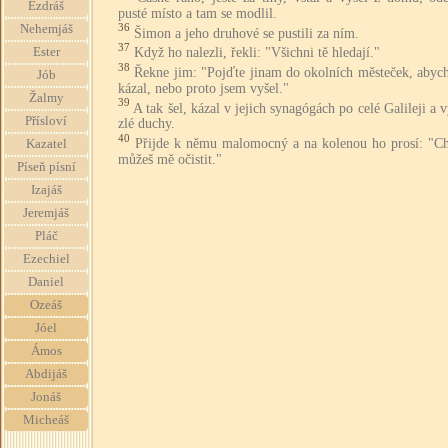
Ezdráš
pusté místo a tam se modlil.
36
Nehemjáš
Šimon a jeho druhové se pustili za ním.
37
Když ho nalezli, řekli: "Všichni tě hledají."
Ester
38
Řekne jim: "Pojďte jinam do okolních městeček, abych
Jób
kázal, nebo proto jsem vyšel."
Žalmy
39
A tak šel, kázal v jejich synagógách po celé Galileji a 
Přísloví
zlé duchy.
40
Přijde k němu malomocný a na kolenou ho prosí: "Chc
Kazatel
můžeš mě očistit."
Píseň písní
Izajáš
Jeremjáš
Pláč
Ezechiel
Daniel
Ozeáš
Jóel
Ámos
Abdijáš
Jonáš
Micheáš