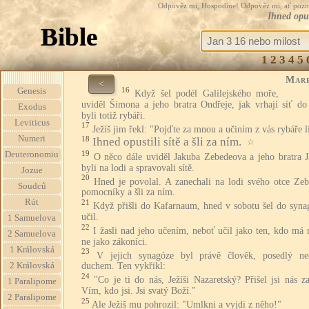
Odpověz mi, Hospodine! Odpověz mi, ať pozná te
Ihned opus
Bible
1
2
3
4
5
Mar
<
16
Genesis
Když šel podél Galilejského moře,
uviděl Šimona a jeho bratra Ondřeje, jak vrhají síť do
Exodus
byli totiž rybáři.
Leviticus
17
Ježíš jim řekl: "Pojďte za mnou a učiním z vás rybáře l
Numeri
18
Ihned opustili sítě a šli za ním.
☆
19
Deuteronomiu
O něco dále uviděl Jakuba Zebedeova a jeho bratra Ja
byli na lodi a spravovali sítě.
Jozue
20
Hned je povolal. A zanechali na lodi svého otce Zeb
Soudců
pomocníky a šli za ním.
Rút
21
Když přišli do Kafarnaum, hned v sobotu šel do syna
učil.
1 Samuelova
22
I žasli nad jeho učením, neboť učil jako ten, kdo má
2 Samuelova
ne jako zákoníci.
1 Královská
23
V jejich synagóze byl právě člověk, posedlý ne
2 Královská
duchem. Ten vykřikl:
24
"Co je ti do nás, Ježíši Nazaretský? Přišel jsi nás z
1 Paralipome
Vím, kdo jsi. Jsi svatý Boží."
2 Paralipome
25
Ale Ježíš mu pohrozil: "Umlkni a vyjdi z něho!"