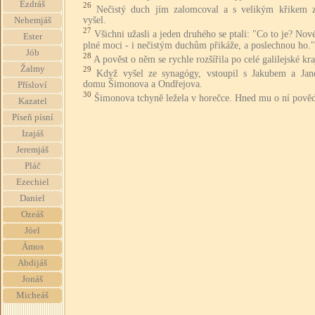
Ezdráš
26
Nečistý duch jím zalomcoval a s velikým křikem 
vyšel.
Nehemjáš
27
Všichni užasli a jeden druhého se ptali: "Co to je? Nov
Ester
plné moci - i nečistým duchům přikáže, a poslechnou ho."
Jób
28
A pověst o něm se rychle rozšířila po celé galilejské kra
Žalmy
29
Když vyšel ze synagógy, vstoupil s Jakubem a Ja
domu Šimonova a Ondřejova.
Přísloví
30
Šimonova tchyně ležela v horečce. Hned mu o ní pověd
Kazatel
Píseň písní
Izajáš
Jeremjáš
Pláč
Ezechiel
Daniel
Ozeáš
Jóel
Ámos
Abdijáš
Jonáš
Micheáš